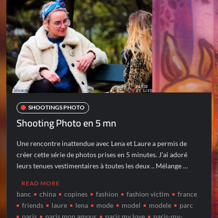
SHOOTINGS PHOTO
Shooting Photo en 5 mn
Une rencontre inattendue avec Lena et Laure a permis de
créer cette série de photos prises en 5 minutes. J’ai adoré
leurs tenues vestimentaires à toutes les deux .. Mélange …
READ MORE
banc
china
copines
fashion
fashion victim
france
friends
laure
lena
mode
model
modele
parc
paris
paris mon amour
paris my love
paris-my-