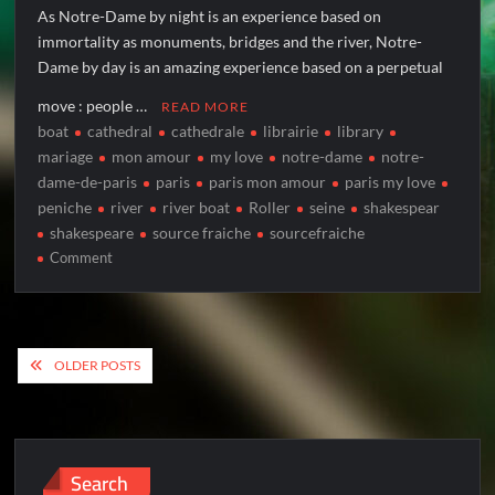
As Notre-Dame by night is an experience based on
immortality as monuments, bridges and the river, Notre-
Dame by day is an amazing experience based on a perpetual
move : people …
READ MORE
boat
cathedral
cathedrale
librairie
library
mariage
mon amour
my love
notre-dame
notre-
dame-de-paris
paris
paris mon amour
paris my love
peniche
river
river boat
Roller
seine
shakespear
shakespeare
source fraiche
sourcefraiche
on
Comment
NOTRE-
DAME
by
Posts
day
OLDER POSTS
navigation
Search