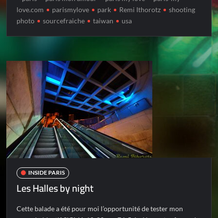
love.com
parismylove
park
Remi Ithorotz
shooting
photo
sourcefraiche
taiwan
usa
INSIDE PARIS
Les Halles by night
Cette balade a été pour moi l’opportunité de tester mon