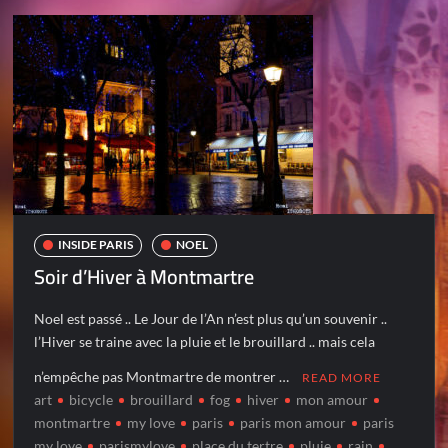
INSIDE PARIS
NOEL
Soir d’Hiver à Montmartre
Noel est passé .. Le Jour de l’An n’est plus qu’un souvenir ..
l’Hiver se traine avec la pluie et le brouillard .. mais cela
n’empêche pas Montmartre de montrer …
READ MORE
art
bicycle
brouillard
fog
hiver
mon amour
montmartre
my love
paris
paris mon amour
paris
my love
parismylove
place du tertre
pluie
rain