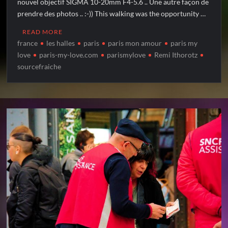
nouvel objectif SIGMA 10-20mm F4-5.6 .. Une autre façon de
prendre des photos .. :-)) This walking was the opportunity …
READ MORE
france
les halles
paris
paris mon amour
paris my
love
paris-my-love.com
parismylove
Remi Ithorotz
sourcefraiche