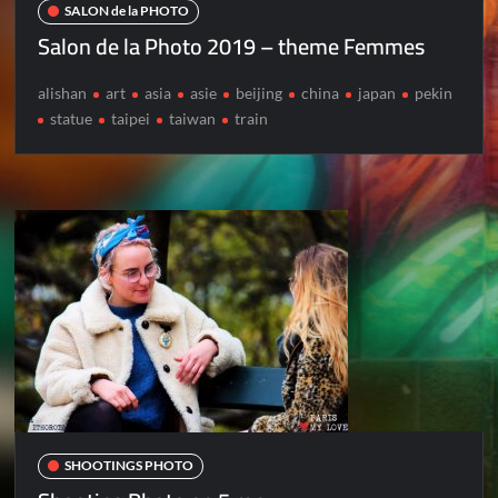
SALON de la PHOTO
Salon de la Photo 2019 – theme Femmes
alishan
art
asia
asie
beijing
china
japan
pekin
statue
taipei
taiwan
train
SHOOTINGS PHOTO