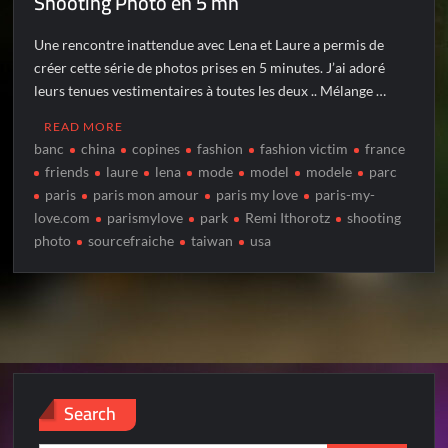
Shooting Photo en 5 mn
Une rencontre inattendue avec Lena et Laure a permis de
créer cette série de photos prises en 5 minutes. J’ai adoré
leurs tenues vestimentaires à toutes les deux .. Mélange …
READ MORE
banc
china
copines
fashion
fashion victim
france
friends
laure
lena
mode
model
modele
parc
paris
paris mon amour
paris my love
paris-my-
love.com
parismylove
park
Remi Ithorotz
shooting
photo
sourcefraiche
taiwan
usa
Search