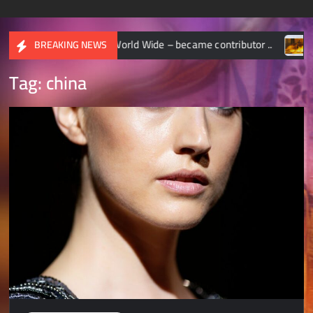
ONAL GEOGRAPHIC World Wide – became contributor ..
CHA
BREAKING NEWS
Tag:
china