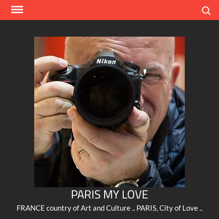
Skip
Search
to
content
PARIS MY LOVE
FRANCE country of Art and Culture .. PARIS, City of Love ..