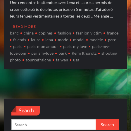
Une rencontre inattendue avec Lena et Laure a permis de
créer cette série de photos prises en 5 minutes. J’ai adoré
leurs tenues vestimentaires à toutes les deux .. Mélange …
READ MORE
banc
china
copines
fashion
fashion victim
france
friends
laure
lena
mode
model
modele
parc
paris
paris mon amour
paris my love
paris-my-
love.com
parismylove
park
Remi Ithorotz
shooting
photo
sourcefraiche
taiwan
usa
Search
Search
for: