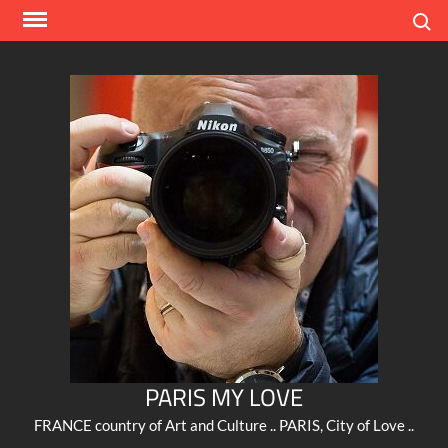
Skip
Search
to
content
PARIS MY LOVE
FRANCE country of Art and Culture .. PARIS, City of Love ..