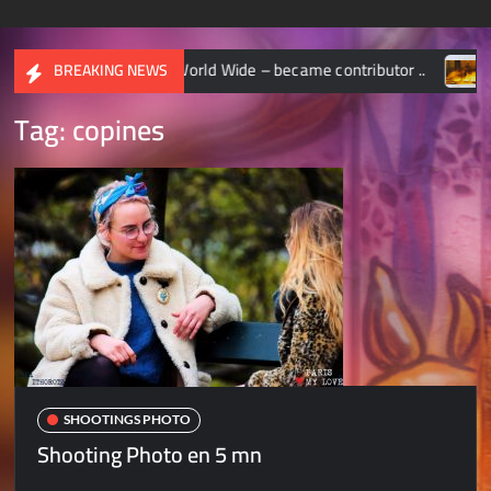
IONAL GEOGRAPHIC World Wide – became contributor ..
CH
BREAKING NEWS
Tag:
copines
SHOOTINGS PHOTO
Shooting Photo en 5 mn