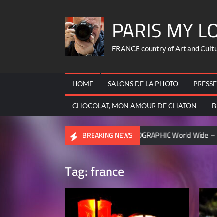
Skip
PARIS MY L
to
content
FRANCE country of Art and Culture
HOME
SALONS DE LA PHOTO
PRESSE
CHOCOLAT, MON AMOUR DE CHATON
B
FRANCOIS
NATIONAL GEOGRAPHIC World Wide – became contr
BREAKING NEWS
Tag:
france