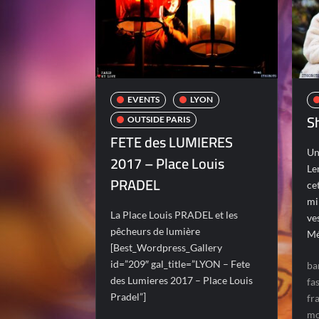
EVENTS
LYON
S
OUTSIDE PARIS
FETE des LUMIERES
Un
2017 – Place Louis
Le
PRADEL
ce
mi
La Place Louis PRADEL et les
ve
pêcheurs de lumière
Mé
[Best_Wordpress_Gallery
id=”209″ gal_title=”LYON – Fete
ba
des Lumieres 2017 – Place Louis
fa
Pradel”]
fr
m