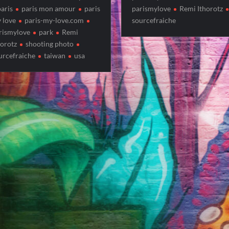
paris
paris mon amour
paris
parismylove
Remi Ithorotz
 love
paris-my-love.com
sourcefraiche
rismylove
park
Remi
horotz
shooting photo
urcefraiche
taiwan
usa