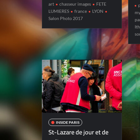
art
chasseur images
FETE
LUMIERES
france
LYON
my
Salon Photo 2017
pa
It
so
INSIDE PARIS
St-Lazare de jour et de