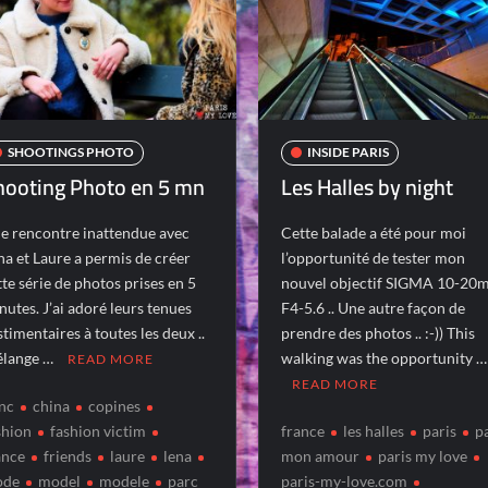
SHOOTINGS PHOTO
INSIDE PARIS
hooting Photo en 5 mn
Les Halles by night
e rencontre inattendue avec
Cette balade a été pour moi
na et Laure a permis de créer
l’opportunité de tester mon
tte série de photos prises en 5
nouvel objectif SIGMA 10-2
nutes. J’ai adoré leurs tenues
F4-5.6 .. Une autre façon de
stimentaires à toutes les deux ..
prendre des photos .. :-)) This
lange …
walking was the opportunity …
READ MORE
READ MORE
nc
china
copines
shion
fashion victim
france
les halles
paris
p
ance
friends
laure
lena
mon amour
paris my love
ode
model
modele
parc
paris-my-love.com