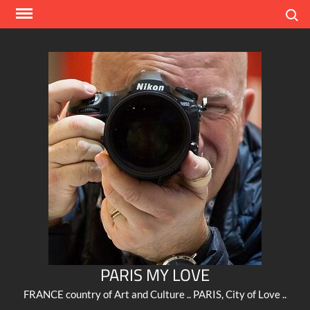
Skip
Search
to
content
PARIS MY LOVE
FRANCE country of Art and Culture .. PARIS, City of Love ..