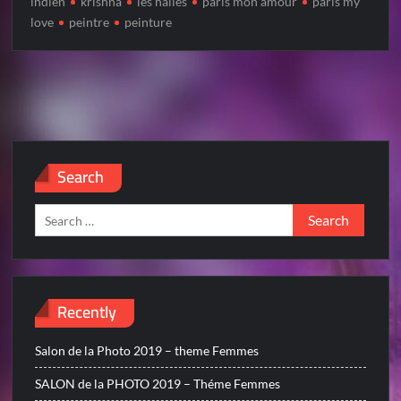
indien
krishna
les halles
paris mon amour
paris my
love
peintre
peinture
Search
Search
for:
Recently
Salon de la Photo 2019 – theme Femmes
SALON de la PHOTO 2019 – Théme Femmes