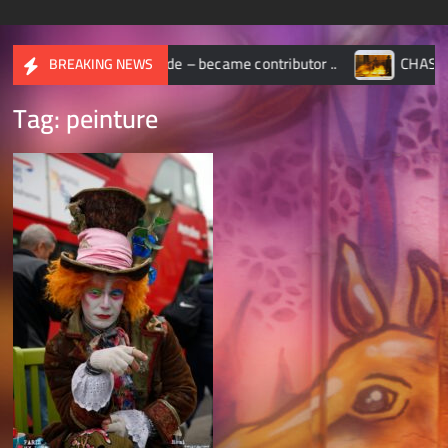
Wide – became contributor ..
CHASSEUR D’IMAGES – Oct
BREAKING NEWS
Tag:
peinture