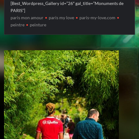
[Best_Wordpress_Gallery id=”26″ gal_title=”Monuments de
PARIS”]
paris mon amour
paris my love
paris-my-love.com
peintre
peinture