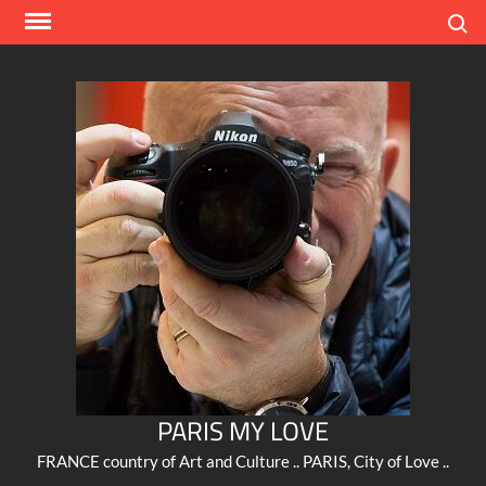
Skip
Search
to
content
PARIS MY LOVE
FRANCE country of Art and Culture .. PARIS, City of Love ..