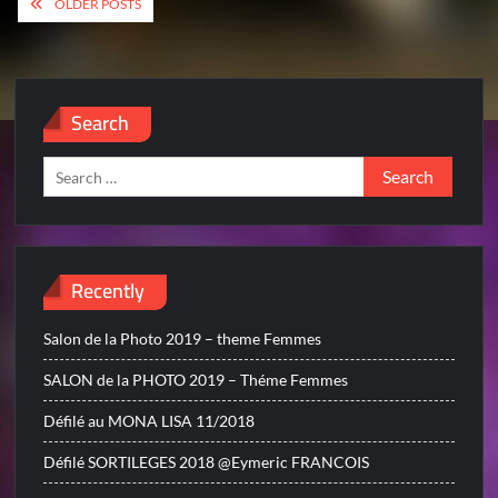
Posts
OLDER POSTS
navigation
Search
Search
for:
Recently
Salon de la Photo 2019 – theme Femmes
SALON de la PHOTO 2019 – Théme Femmes
Défilé au MONA LISA 11/2018
Défilé SORTILEGES 2018 @Eymeric FRANCOIS