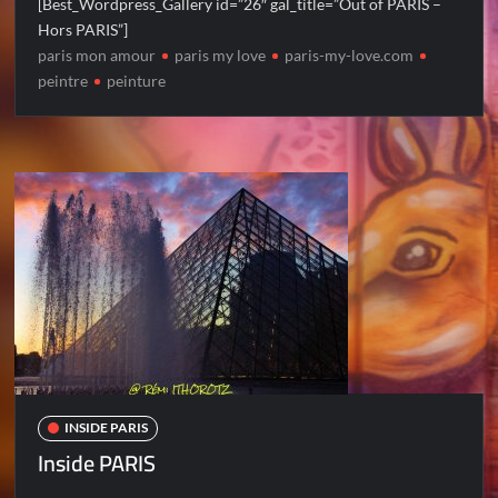
[Best_Wordpress_Gallery id=”26″ gal_title=”Out of PARIS –
Hors PARIS”]
paris mon amour
paris my love
paris-my-love.com
peintre
peinture
INSIDE PARIS
Inside PARIS