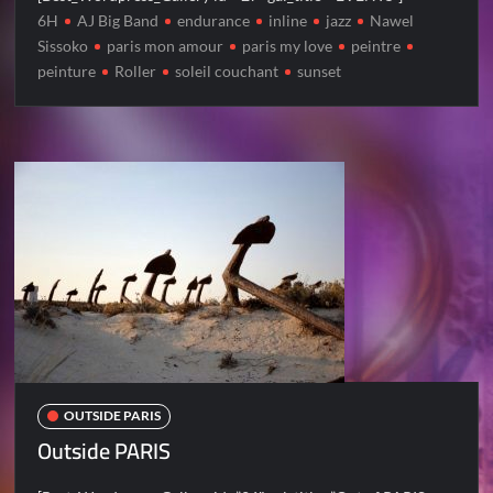
6H
AJ Big Band
endurance
inline
jazz
Nawel
Sissoko
paris mon amour
paris my love
peintre
peinture
Roller
soleil couchant
sunset
OUTSIDE PARIS
Outside PARIS