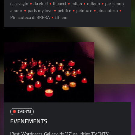
caravagio
da vinci
il bacci
milan
milano
paris mon
amour
paris my love
peintre
peinture
pinacoteca
Pinacoteca di BRERA
titiano
EVENTS
EVENEMENTS
[Best_Wordpress_Gallery id=”27″ gal_title=”EVENTS”]