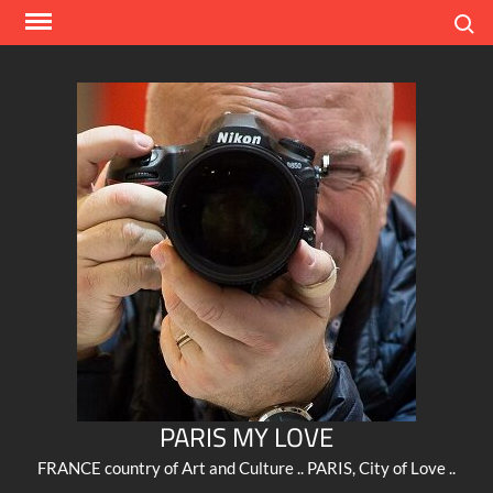
Skip
Search
to
content
PARIS MY LOVE
FRANCE country of Art and Culture .. PARIS, City of Love ..