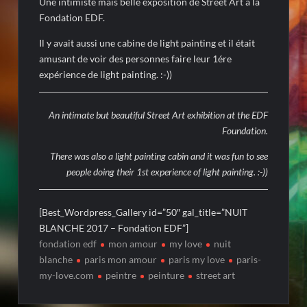
Une intimiste mais belle exposition de Street Art à la
Fondation EDF.
Il y avait aussi une cabine de light painting et il était
amusant de voir des personnes faire leur 1ére
expérience de light painting. :-))
An intimate but beautiful Street Art exhibition at the EDF
Foundation.
There was also a light painting cabin and it was fun to see
people doing their 1st experience of light painting.
:-))
[Best_Wordpress_Gallery id=”50″ gal_title=”NUIT
BLANCHE 2017 – Fondation EDF”]
fondation edf
mon amour
my love
nuit
blanche
paris mon amour
paris my love
paris-
my-love.com
peintre
peinture
street art