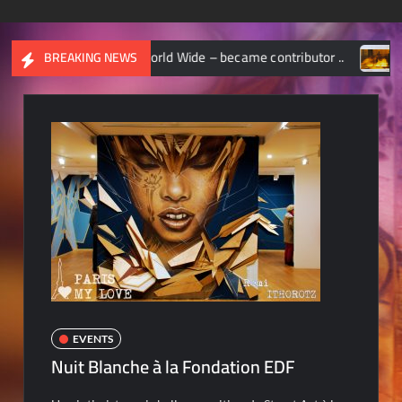
ONAL GEOGRAPHIC World Wide – became contributor ..
CHA
BREAKING NEWS
EVENTS
Nuit Blanche à la Fondation EDF