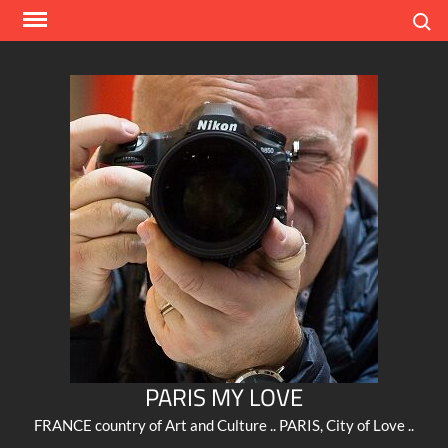
Skip
Search
to
content
PARIS MY LOVE
FRANCE country of Art and Culture .. PARIS, City of Love ..