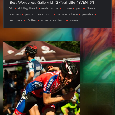
[Best_Wordpress_Gallery id=”27″ gal_title=”EVENTS”]
6H
AJ Big Band
endurance
inline
jazz
Nawel
Sissoko
paris mon amour
paris my love
peintre
peinture
Roller
soleil couchant
sunset