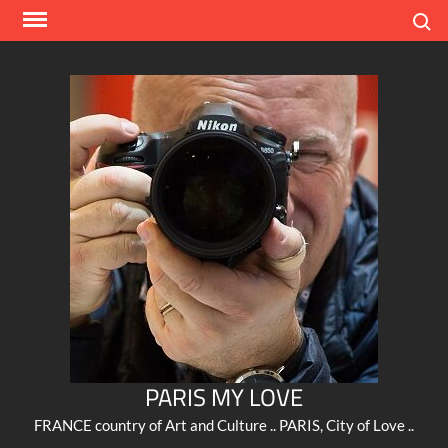
Skip
Search
to
content
PARIS MY LOVE
FRANCE country of Art and Culture .. PARIS, City of Love ..