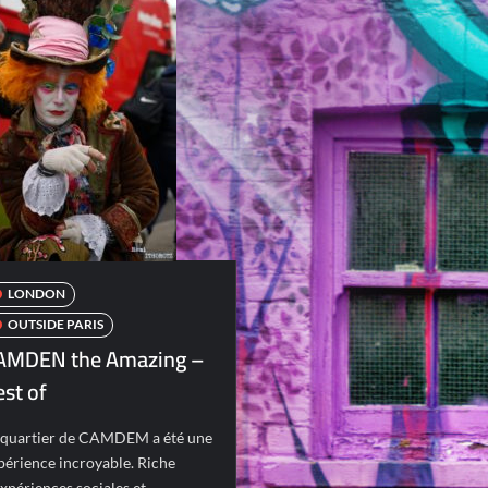
LONDON
OUTSIDE PARIS
AMDEN the Amazing –
st of
 quartier de CAMDEM a été une
périence incroyable. Riche
expériences sociales et