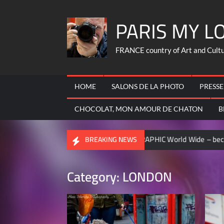
Skip
PARIS MY L
to
content
FRANCE country of Art and Culture
HOME
SALONS DE LA PHOTO
PRESSE
CHOCOLAT, MON AMOUR DE CHATON
B
RANCOIS
NATIONAL GEOGRAPHIC World Wide – became contri
BREAKING NEWS
Category:
LONDON