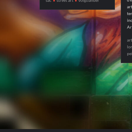
sac
street art
voigtlander
art
te
in
Ar
ar
lo
pe