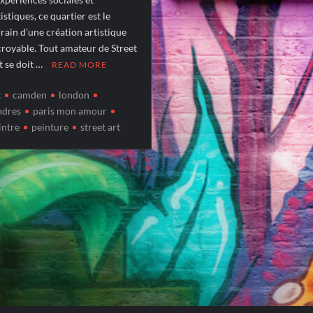
istiques, ce quartier est le
rrain d’une création artistique
croyable. Tout amateur de Street
t se doit …
READ MORE
t
camden
london
ndres
paris mon amour
intre
peinture
street art