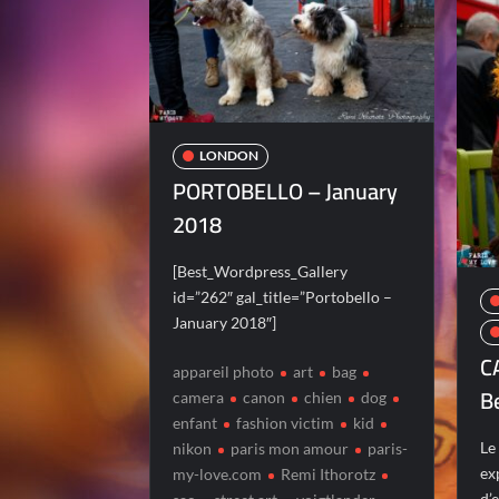
LONDON
PORTOBELLO – January
2018
[Best_Wordpress_Gallery
id=”262″ gal_title=”Portobello –
January 2018″]
C
appareil photo
art
bag
Be
camera
canon
chien
dog
enfant
fashion victim
kid
Le
nikon
paris mon amour
paris-
ex
my-love.com
Remi Ithorotz
d’