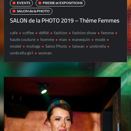
EVENTS
PRESSE et EXPOSITIONS
SALON de la PHOTO
SALON de la PHOTO 2019 – Théme Femmes
cafe
coffee
défilé
fashion
fashion show
femme
haute couture
homme
man
manequin
mode
model
motogp
Salon Photo
taiwan
umbrella
umbrella girl
woman