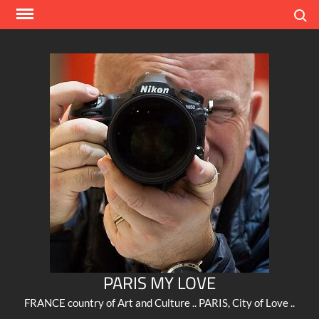
Skip
Search
to
content
PARIS MY LOVE
FRANCE country of Art and Culture .. PARIS, City of Love ..