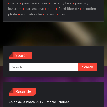
paris
paris mon amour
paris my love
paris-my-
love.com
parismylove
park
Remi Ithorotz
shooting
photo
sourcefraiche
taiwan
usa
Search
Search
for:
Recently
Salon de la Photo 2019 – theme Femmes