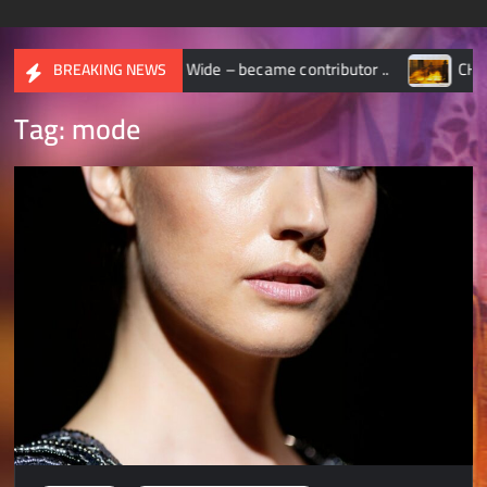
APHIC World Wide – became contributor ..
CHASSEUR D’I
BREAKING NEWS
Tag:
mode