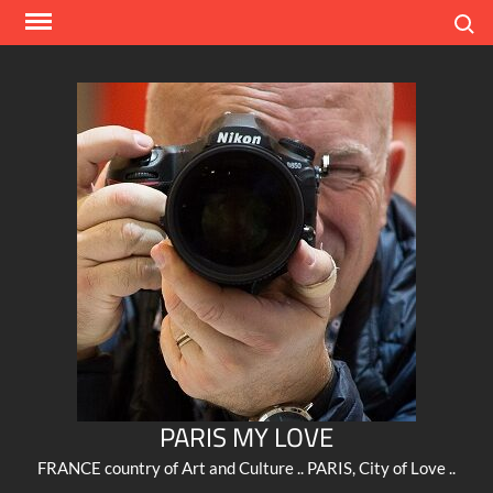
Skip
Search
to
content
PARIS MY LOVE
FRANCE country of Art and Culture .. PARIS, City of Love ..