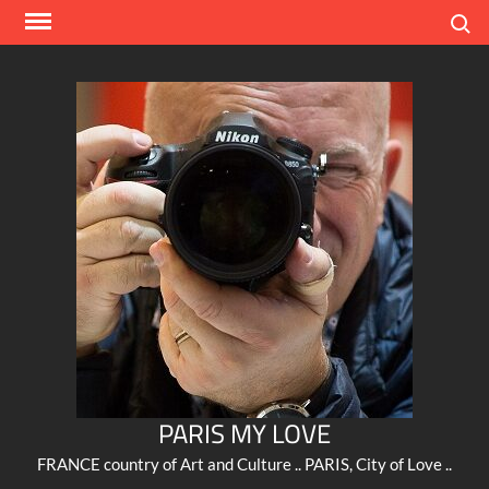
Skip
Search
to
content
PARIS MY LOVE
FRANCE country of Art and Culture .. PARIS, City of Love ..