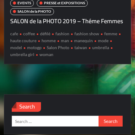
EVENTS
PRESSE et EXPOSITIONS
SALON de la PHOTO
SALON de la PHOTO 2019 – Théme Femmes
cafe
coffee
défilé
fashion
fashion show
femme
haute couture
homme
man
manequin
mode
model
motogp
Salon Photo
taiwan
umbrella
umbrella girl
woman
Search
Search
for: