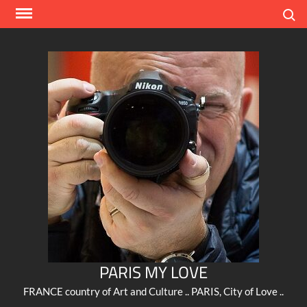
Skip
Search
to
content
PARIS MY LOVE
FRANCE country of Art and Culture .. PARIS, City of Love ..