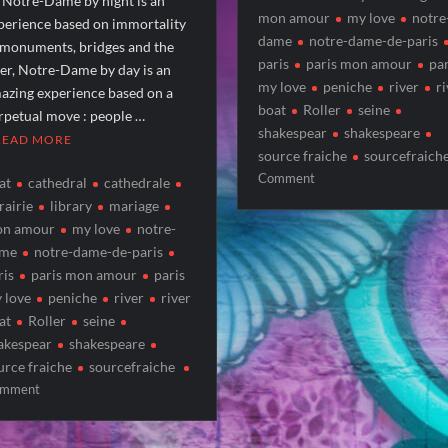
 Notre-Dame by night is an
mon amour
my love
notre
perience based on immortality
dame
notre-dame-de-paris
 monuments, bridges and the
paris
paris mon amour
par
ver, Notre-Dame by day is an
my love
peniche
river
r
azing experience based on a
boat
Roller
seine
rpetual move : people …
shakespear
shakespeare
READ MORE
source fraiche
sourcefraich
on
Comment
at
cathedral
cathedrale
NOTRE-
rairie
library
mariage
DAME
n amour
my love
notre-
by
me
notre-dame-de-paris
night
ris
paris mon amour
paris
 love
peniche
river
river
at
Roller
seine
akespear
shakespeare
urce fraiche
sourcefraiche
on
mment
NOTRE-
DAME