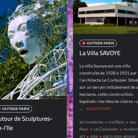
OUTSIDE PARIS
La Villa SAVOYE
La villa Savoye est une villa
construite de 1928 à 1931 par
l’architecte Le Corbusier. Situ
sur un terrain initialement de 
hectares, cette construction,
baptisée « les Heures claires » 
…
READ MORE
OUTSIDE PARIS
utour de Sculptures-
art moderne
conflans
eau
-l’Ile
fleur
Le Corbusier
moder
art
oise
paris mon amour