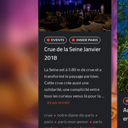
EVENTS
INSIDE PARIS
Crue de la Seine Janvier
2018
La Seine est à 5.80 m de crue et a
transformé le paysage parisien.
Cette crue crée aussi une
solidarité, une complicité entre
tous les curieux venus là pour la …
READ MORE
A
crue
notre-dame-de-paris
en
paris
paris mon amour
paris