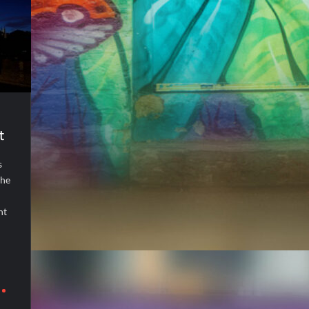
t
s
the
ht