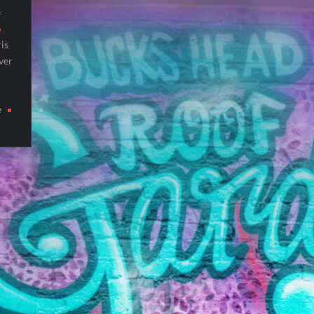
-
is
iver
e