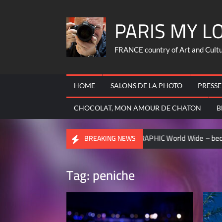
Skip
PARIS MY L
to
content
FRANCE country of Art and Culture
HOME
SALONS DE LA PHOTO
PRESSE
CHOCOLAT, MON AMOUR DE CHATON
B
S
NATIONAL GEOGRAPHIC World Wide – became contributor 
BREAKING NEWS
Tag:
peniche