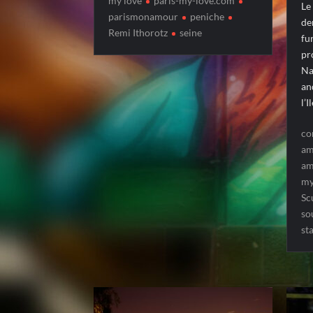
my love
paris-my-love.com
Le
parismonamour
peniche
de
Remi Ithorotz
seine
fu
pr
Na
an
l’
co
am
am
my
Sc
so
st