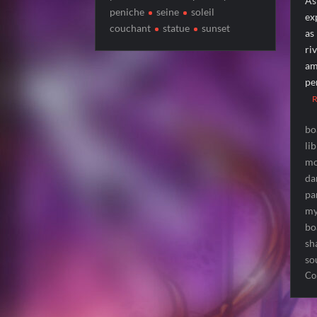
As
peniche
seine
soleil
ex
couchant
statue
sunset
as
ri
am
pe
bo
lib
mo
da
pa
my
bo
sh
so
Co