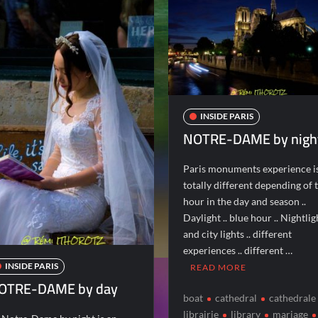
INSIDE PARIS
NOTRE-DAME by nigh
Paris monuments experience i
totally different depending of 
hour in the day and season ..
Daylight .. blue hour .. Nightlig
and city lights .. different
experiences .. different …
INSIDE PARIS
READ MORE
OTRE-DAME by day
boat
cathedral
cathedrale
librairie
library
mariage