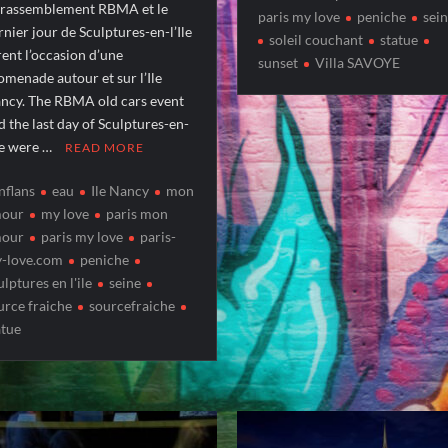
 rassemblement RBMA et le
paris my love
peniche
sei
rnier jour de Sculptures-en-l’Ile
soleil couchant
statue
rent l’occasion d’une
sunset
Villa SAVOYE
omenade autour et sur l’Ile
ncy. The RBMA old cars event
d the last day of Sculptures-en-
Ile were …
READ MORE
nflans
eau
Ile Nancy
mon
our
my love
paris mon
our
paris my love
paris-
-love.com
peniche
ulptures en l'ile
seine
urce fraiche
sourcefraiche
atue