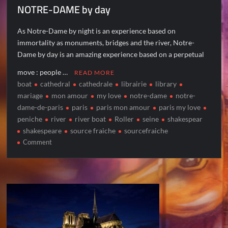
NOTRE-DAME by day
As Notre-Dame by night is an experience based on
immortality as monuments, bridges and the river, Notre-
Dame by day is an amazing experience based on a perpetual
move : people …
READ MORE
boat
cathedral
cathedrale
librairie
library
mariage
mon amour
my love
notre-dame
notre-
dame-de-paris
paris
paris mon amour
paris my love
peniche
river
river boat
Roller
seine
shakespear
shakespeare
source fraiche
sourcefraiche
on
Comment
NOTRE-
DAME
by
day