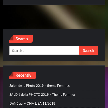
NOTRE-
DAME
by
night
Search
Search
for:
Recently
Salon de la Photo 2019 – theme Femmes
SALON de la PHOTO 2019 – Théme Femmes
Défilé au MONA LISA 11/2018