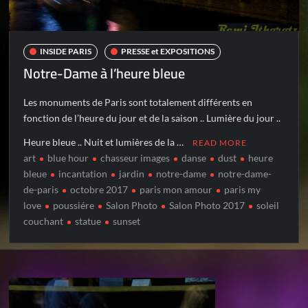
INSIDE PARIS
PRESSE et EXPOSITIONS
Notre-Dame à l’heure bleue
Les monuments de Paris sont totalement différents en
fonction de l’heure du jour et de la saison .. Lumière du jour ..
Heure bleue .. Nuit et lumières de la …
READ MORE
art
blue hour
chasseur images
danse
dust
heure
bleue
incantation
jardin
notre-dame
notre-dame-
de-paris
octobre 2017
paris mon amour
paris my
love
poussiére
Salon Photo
Salon Photo 2017
soleil
couchant
statue
sunset