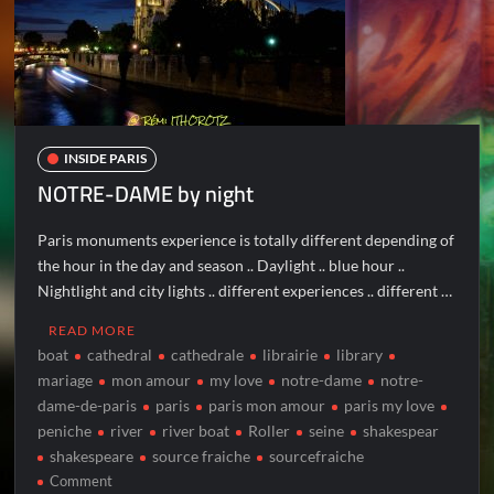
INSIDE PARIS
NOTRE-DAME by night
Paris monuments experience is totally different depending of
the hour in the day and season .. Daylight .. blue hour ..
Nightlight and city lights .. different experiences .. different …
READ MORE
boat
cathedral
cathedrale
librairie
library
mariage
mon amour
my love
notre-dame
notre-
dame-de-paris
paris
paris mon amour
paris my love
peniche
river
river boat
Roller
seine
shakespear
shakespeare
source fraiche
sourcefraiche
on
Comment