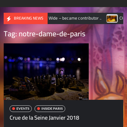
OGRAPHIC World Wide – became contributor ..
CHASSEUR 
BREAKING NEWS
Tag:
notre-dame-de-paris
EVENTS
INSIDE PARIS
Crue de la Seine Janvier 2018