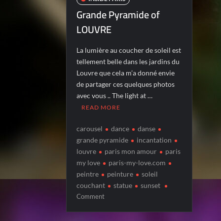
Grande Pyramide of
LOUVRE
La lumière au coucher de soleil est
tellement belle dans les jardins du
Louvre que cela m’a donné envie
de partager ces quelques photos
avec vous .. The light at …
READ MORE
carousel
dance
danse
grande pyramide
incantation
louvre
paris mon amour
paris
my love
paris-my-love.com
peintre
peinture
soleil
couchant
statue
sunset
on
Comment
Grande
Pyramide