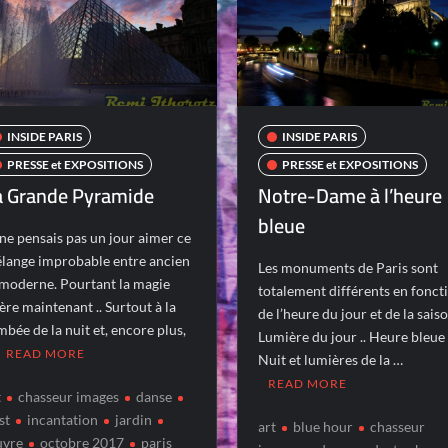
INSIDE PARIS
INSIDE PARIS
PRESSE et EXPOSITIONS
PRESSE et EXPOSITIONS
a Grande Pyramide
Notre-Dame à l’heure
bleue
 ne pensais pas un jour aimer ce
lange improbable entre ancien
Les monuments de Paris sont
 moderne. Pourtant la magie
totalement différents en fonct
ère maintenant .. Surtout à la
de l’heure du jour et de la saiso
mbée de la nuit et, encore plus,
Lumière du jour .. Heure bleue 
READ MORE
Nuit et lumières de la …
READ MORE
t
chasseur images
danse
st
incantation
jardin
art
blue hour
chasseur
uvre
octobre 2017
paris