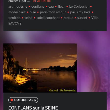
claires » par …
READ MORE
art moderne
conflans
eau
fleur
Le Corbusier
modern art
oise
paris mon amour
paris my love
peniche
seine
soleil couchant
statue
sunset
Villa
SAVOYE
OUTSIDE PARIS
CONFLANS sur la SEINE