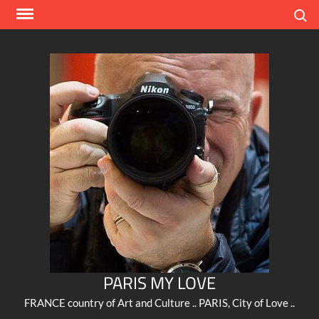
Skip
Search
to
content
PARIS MY LOVE
FRANCE country of Art and Culture .. PARIS, City of Love ..