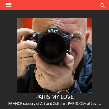
Skip
Search
to
content
PARIS MY LOVE
FRANCE country of Art and Culture .. PARIS, City of Love ..