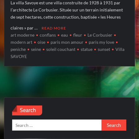
La villa Savoye est une villa construite de 1928 à 1931 par
l’architecte Le Corbusier. Située sur un terrain initialement
de sept hectares, cette construction, baptisée « les Heures
claires » par …
READ MORE
art moderne
conflans
eau
fleur
Le Corbusier
modern art
oise
paris mon amour
paris my love
peniche
seine
soleil couchant
statue
sunset
Villa
SAVOYE
Search
Search
for: