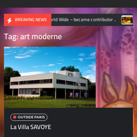
NAL GEOGRAPHIC World Wide – became contributor ..
CHAS
BREAKING NEWS
Tag:
art moderne
OUTSIDE PARIS
La Villa SAVOYE