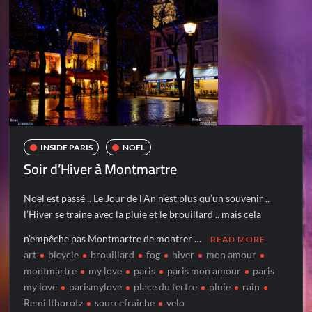
INSIDE PARIS
NOEL
Soir d’Hiver à Montmartre
Noel est passé .. Le Jour de l’An n’est plus qu’un souvenir ..
l’Hiver se traine avec la pluie et le brouillard .. mais cela
n’empêche pas Montmartre de montrer …
READ MORE
art
bicycle
brouillard
fog
hiver
mon amour
montmartre
my love
paris
paris mon amour
paris
my love
parismylove
place du tertre
pluie
rain
Remi Ithorotz
sourcefraiche
velo