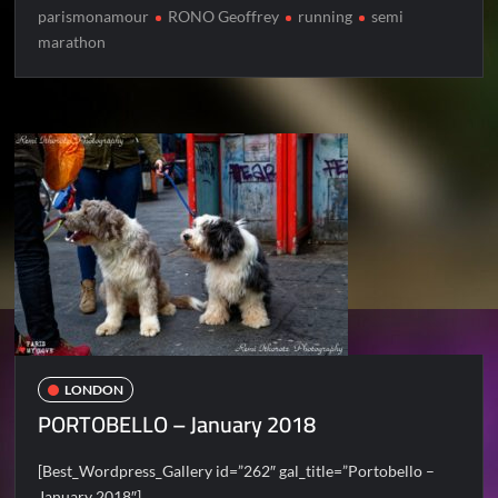
parismonamour
RONO Geoffrey
running
semi
marathon
LONDON
PORTOBELLO – January 2018
[Best_Wordpress_Gallery id=”262″ gal_title=”Portobello –
January 2018″]