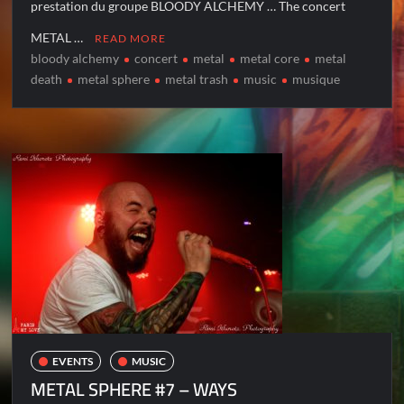
prestation du groupe BLOODY ALCHEMY … The concert
METAL …
READ MORE
bloody alchemy
concert
metal
metal core
metal
death
metal sphere
metal trash
music
musique
EVENTS
MUSIC
METAL SPHERE #7 – WAYS