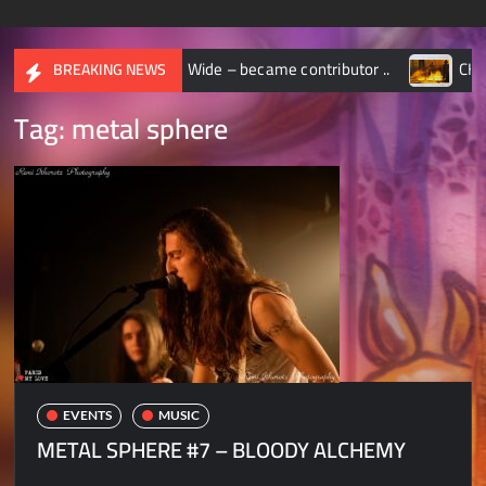
OGRAPHIC World Wide – became contributor ..
CHASSEUR 
BREAKING NEWS
Tag:
metal sphere
EVENTS
MUSIC
METAL SPHERE #7 – BLOODY ALCHEMY