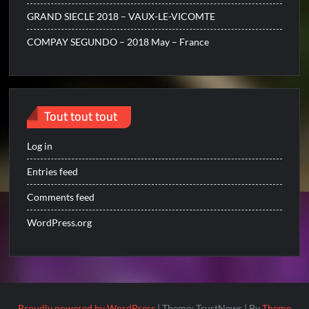
GRAND SIECLE 2018 – VAUX-LE-VICOMTE
COMPAY SEGUNDO – 2018 May – France
Tout tout tout
Log in
Entries feed
Comments feed
WordPress.org
Proudly powered by WordPress
|
Theme: TrustNews
|
By
Theme