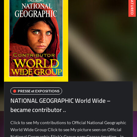
FEATURED
PRESSE et EXPOSITIONS
NATIONAL GEOGRAPHIC World Wide –
became contributor ..
Click to see My contributions to Official National Geographic
World Wide Group Click to see My picture seen on Official
National Geographic Flick’r Group page Grosse émotion .. je