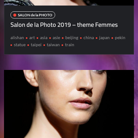
SALON de la PHOTO
Salon de la Photo 2019 – theme Femmes
alishan
art
asia
asie
beijing
china
japan
pekin
statue
taipei
taiwan
train