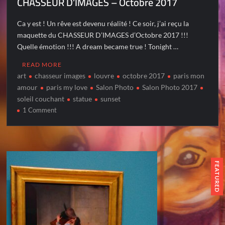
CHASSEUR D’IMAGES – Octobre 2017
Ca y est ! Un rêve est devenu réalité ! Ce soir, j’ai reçu la
maquette du CHASSEUR D’IMAGES d’Octobre 2017 !!!
Quelle émotion !!! A dream became true ! Tonight …
READ MORE
art
chasseur images
louvre
octobre 2017
paris mon
amour
paris my love
Salon Photo
Salon Photo 2017
soleil couchant
statue
sunset
on
1 Comment
CHASSEUR
D’IMAGES
–
Octobre
2017
FEATURED