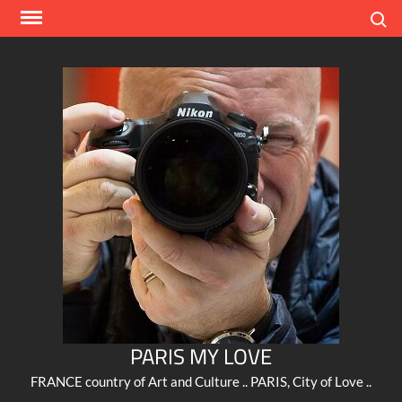
Skip
Search
to
content
PARIS MY LOVE
FRANCE country of Art and Culture .. PARIS, City of Love ..