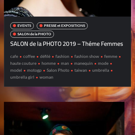
EVENTS
PRESSE et EXPOSITIONS
SALON de la PHOTO
SALON de la PHOTO 2019 – Théme Femmes
cafe
coffee
défilé
fashion
fashion show
femme
haute couture
homme
man
manequin
mode
model
motogp
Salon Photo
taiwan
umbrella
umbrella girl
woman