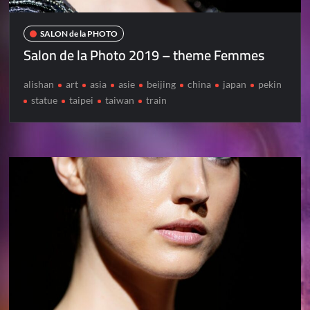
SALON de la PHOTO
Salon de la Photo 2019 – theme Femmes
alishan
art
asia
asie
beijing
china
japan
pekin
statue
taipei
taiwan
train