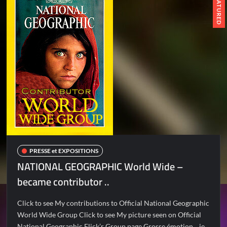
FEATURED
PRESSE et EXPOSITIONS
NATIONAL GEOGRAPHIC World Wide –
became contributor ..
Click to see My contributions to Official National Geographic
World Wide Group Click to see My picture seen on Official
National Geographic Flick’r Group page Grosse émotion .. je