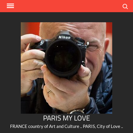
Skip
Search
to
content
PARIS MY LOVE
FRANCE country of Art and Culture .. PARIS, City of Love ..