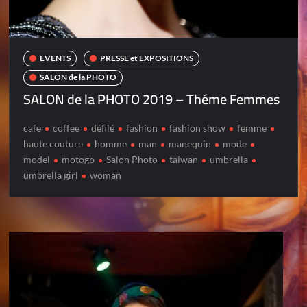
EVENTS
PRESSE et EXPOSITIONS
SALON de la PHOTO
SALON de la PHOTO 2019 – Théme Femmes
cafe
coffee
défilé
fashion
fashion show
femme
haute couture
homme
man
manequin
mode
model
motogp
Salon Photo
taiwan
umbrella
umbrella girl
woman