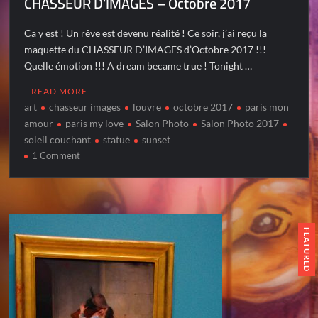
CHASSEUR D’IMAGES – Octobre 2017
Ca y est ! Un rêve est devenu réalité ! Ce soir, j’ai reçu la
maquette du CHASSEUR D’IMAGES d’Octobre 2017 !!!
Quelle émotion !!! A dream became true ! Tonight …
READ MORE
art
chasseur images
louvre
octobre 2017
paris mon
amour
paris my love
Salon Photo
Salon Photo 2017
soleil couchant
statue
sunset
on
1 Comment
CHASSEUR
D’IMAGES
–
Octobre
2017
FEATURED