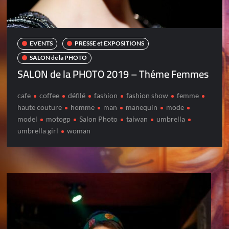
EVENTS
PRESSE et EXPOSITIONS
SALON de la PHOTO
SALON de la PHOTO 2019 – Théme Femmes
cafe
coffee
défilé
fashion
fashion show
femme
haute couture
homme
man
manequin
mode
model
motogp
Salon Photo
taiwan
umbrella
umbrella girl
woman