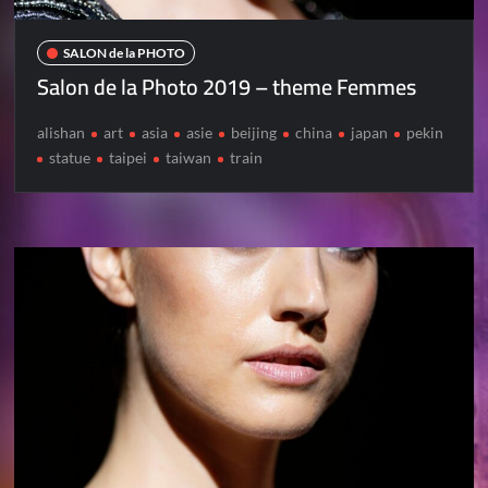
SALON de la PHOTO
Salon de la Photo 2019 – theme Femmes
alishan
art
asia
asie
beijing
china
japan
pekin
statue
taipei
taiwan
train