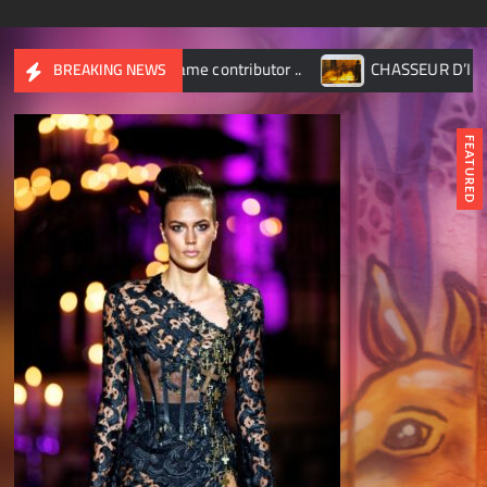
became contributor ..
CHASSEUR D’IMAGES – Octobre 201
BREAKING NEWS
FEATURED