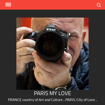
Skip
Search
to
content
PARIS MY LOVE
FRANCE country of Art and Culture .. PARIS, City of Love ..