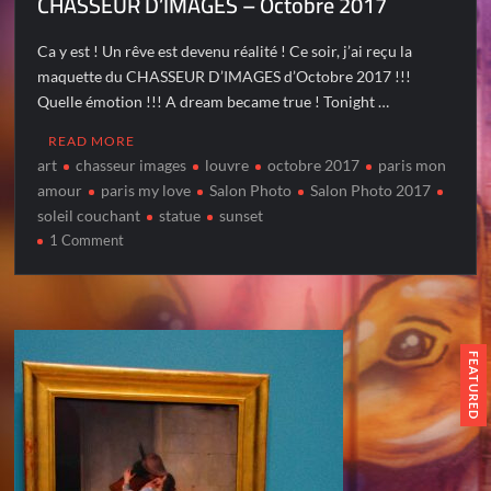
CHASSEUR D’IMAGES – Octobre 2017
Ca y est ! Un rêve est devenu réalité ! Ce soir, j’ai reçu la
maquette du CHASSEUR D’IMAGES d’Octobre 2017 !!!
Quelle émotion !!! A dream became true ! Tonight …
READ MORE
art
chasseur images
louvre
octobre 2017
paris mon
amour
paris my love
Salon Photo
Salon Photo 2017
soleil couchant
statue
sunset
on
1 Comment
CHASSEUR
D’IMAGES
–
Octobre
2017
FEATURED