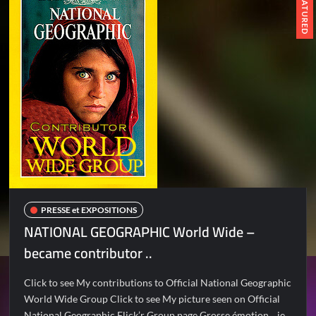
FEATURED
PRESSE et EXPOSITIONS
NATIONAL GEOGRAPHIC World Wide –
became contributor ..
Click to see My contributions to Official National Geographic
World Wide Group Click to see My picture seen on Official
National Geographic Flick’r Group page Grosse émotion .. je