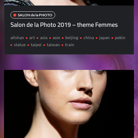
SALON de la PHOTO
Salon de la Photo 2019 – theme Femmes
alishan
art
asia
asie
beijing
china
japan
pekin
statue
taipei
taiwan
train