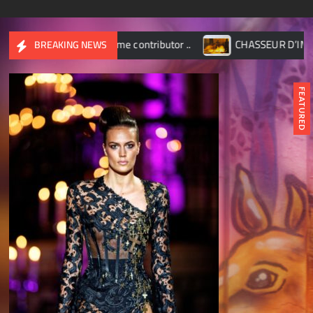
 became contributor ..
CHASSEUR D’IMAGES – Octobre 2
BREAKING NEWS
FEATURED