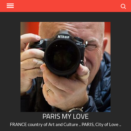
Skip
Search
to
content
PARIS MY LOVE
FRANCE country of Art and Culture .. PARIS, City of Love ..