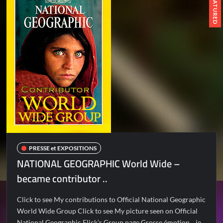
FEATURED
PRESSE et EXPOSITIONS
NATIONAL GEOGRAPHIC World Wide –
became contributor ..
Click to see My contributions to Official National Geographic
World Wide Group Click to see My picture seen on Official
National Geographic Flick’r Group page Grosse émotion .. je