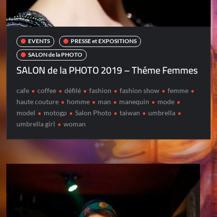
EVENTS
PRESSE et EXPOSITIONS
SALON de la PHOTO
SALON de la PHOTO 2019 – Théme Femmes
cafe
coffee
défilé
fashion
fashion show
femme
haute couture
homme
man
manequin
mode
model
motogp
Salon Photo
taiwan
umbrella
umbrella girl
woman