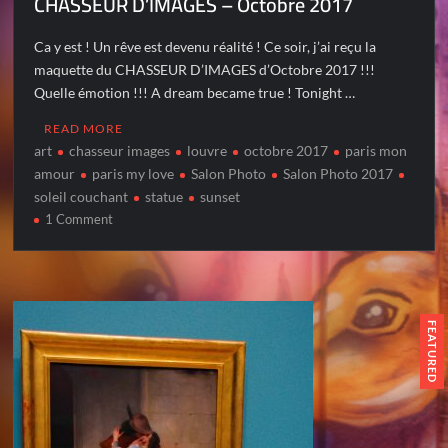
CHASSEUR D’IMAGES – Octobre 2017
Ca y est ! Un rêve est devenu réalité ! Ce soir, j’ai reçu la
maquette du CHASSEUR D’IMAGES d’Octobre 2017 !!!
Quelle émotion !!! A dream became true ! Tonight …
READ MORE
art
chasseur images
louvre
octobre 2017
paris mon
amour
paris my love
Salon Photo
Salon Photo 2017
soleil couchant
statue
sunset
on
1 Comment
CHASSEUR
D’IMAGES
–
Octobre
2017
FEATURED