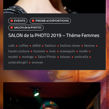
EVENTS
PRESSE et EXPOSITIONS
SALON de la PHOTO
SALON de la PHOTO 2019 – Théme Femmes
cafe
coffee
défilé
fashion
fashion show
femme
haute couture
homme
man
manequin
mode
model
motogp
Salon Photo
taiwan
umbrella
umbrella girl
woman