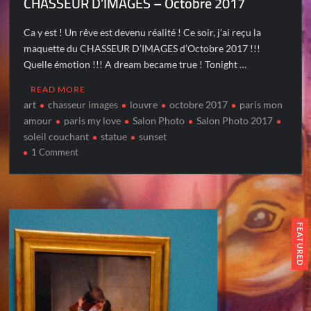
CHASSEUR D’IMAGES – Octobre 2017
Ca y est ! Un rêve est devenu réalité ! Ce soir, j’ai reçu la
maquette du CHASSEUR D’IMAGES d’Octobre 2017 !!!
Quelle émotion !!! A dream became true ! Tonight …
READ MORE
art
chasseur images
louvre
octobre 2017
paris mon
amour
paris my love
Salon Photo
Salon Photo 2017
soleil couchant
statue
sunset
on
1 Comment
CHASSEUR
D’IMAGES
–
Octobre
2017
FEATURED