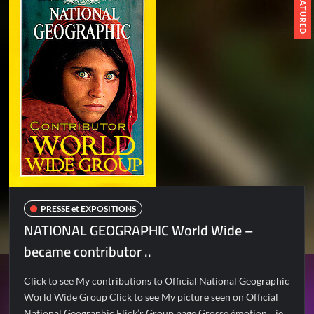
FEATURED
PRESSE et EXPOSITIONS
NATIONAL GEOGRAPHIC World Wide –
became contributor ..
Click to see My contributions to Official National Geographic
World Wide Group Click to see My picture seen on Official
National Geographic Flick’r Group page Grosse émotion .. je