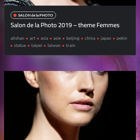
SALON de la PHOTO
Salon de la Photo 2019 – theme Femmes
alishan
art
asia
asie
beijing
china
japan
pekin
statue
taipei
taiwan
train