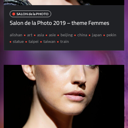
SALON de la PHOTO
Salon de la Photo 2019 – theme Femmes
alishan
art
asia
asie
beijing
china
japan
pekin
statue
taipei
taiwan
train