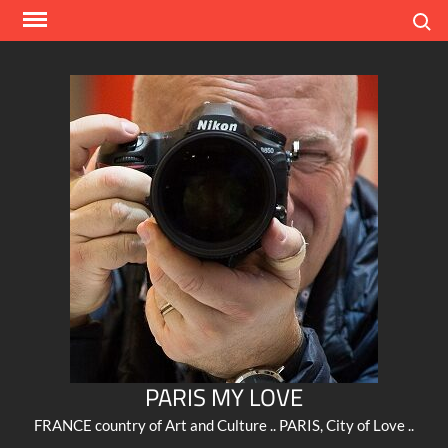
Skip
Search
to
content
PARIS MY LOVE
FRANCE country of Art and Culture .. PARIS, City of Love ..