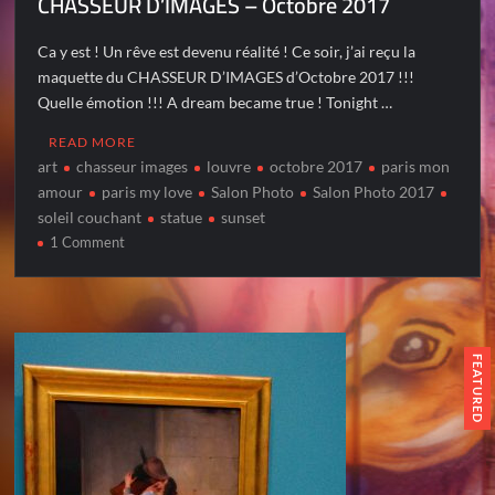
CHASSEUR D’IMAGES – Octobre 2017
Ca y est ! Un rêve est devenu réalité ! Ce soir, j’ai reçu la
maquette du CHASSEUR D’IMAGES d’Octobre 2017 !!!
Quelle émotion !!! A dream became true ! Tonight …
READ MORE
art
chasseur images
louvre
octobre 2017
paris mon
amour
paris my love
Salon Photo
Salon Photo 2017
soleil couchant
statue
sunset
on
1 Comment
CHASSEUR
D’IMAGES
–
Octobre
2017
FEATURED