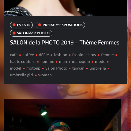
EVENTS
PRESSE et EXPOSITIONS
SALON de la PHOTO
SALON de la PHOTO 2019 – Théme Femmes
cafe
coffee
défilé
fashion
fashion show
femme
haute couture
homme
man
manequin
mode
model
motogp
Salon Photo
taiwan
umbrella
umbrella girl
woman