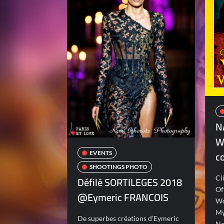
N
W
co
EVENTS
SHOOTINGS PHOTO
Défilé SORTILEGES 2018
Cl
Of
@Eymeric FRANCOIS
Wo
My
De superbes créations d’Eymeric
Na