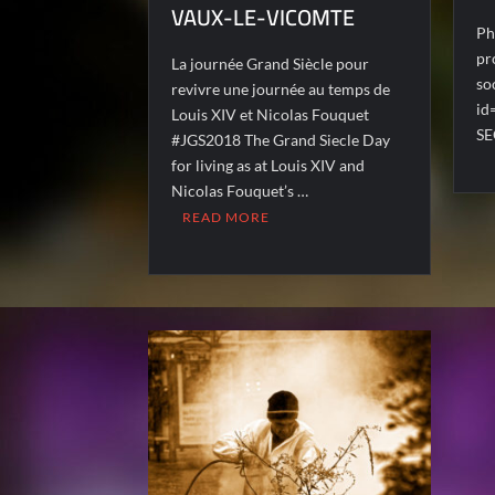
VAUX-LE-VICOMTE
Ph
pr
La journée Grand Siècle pour
so
revivre une journée au temps de
id
Louis XIV et Nicolas Fouquet
SE
#JGS2018 The Grand Siecle Day
for living as at Louis XIV and
Nicolas Fouquet’s …
READ MORE