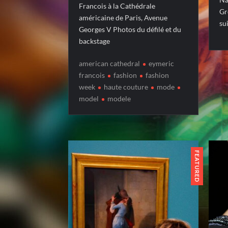
Francois à la Cathédrale
Gr
américaine de Paris, Avenue
su
Georges V Photos du défilé et du
backstage
american cathedral
eymeric
francois
fashion
fashion
week
haute couture
mode
model
modele
FEATURED