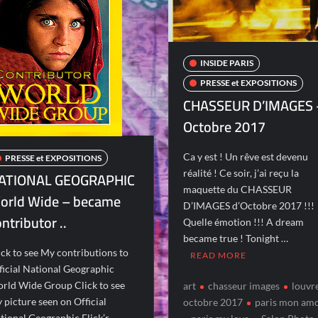
INSIDE PARIS
PRESSE et EXPOSITIONS
CHASSEUR D’IMAGES 
Octobre 2017
Ca y est ! Un rêve est devenu
PRESSE et EXPOSITIONS
réalité ! Ce soir, j’ai reçu la
ATIONAL GEOGRAPHIC
maquette du CHASSEUR
orld Wide – became
D’IMAGES d’Octobre 2017 !!!
ntributor ..
Quelle émotion !!! A dream
became true ! Tonight …
ick to see My contributions to
READ MORE
ficial National Geographic
rld Wide Group Click to see
art
chasseur images
louvr
 picture seen on Official
octobre 2017
paris mon am
tional Geographic Flick’r