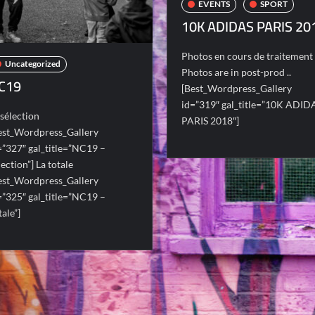
EVENTS
SPORT
10K ADIDAS PARIS 20
Photos en cours de traitement 
Uncategorized
Photos are in post-prod ..
C19
[Best_Wordpress_Gallery
id=”319″ gal_title=”10K ADID
 sélection
PARIS 2018″]
est_Wordpress_Gallery
=”327″ gal_title=”NC19 –
lection”] La totale
est_Wordpress_Gallery
=”325″ gal_title=”NC19 –
tale”]