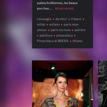
paléochrétiennes, les beaux
porches …
READ MORE
caravagio
da vinci
il bacci
milan
milano
paris mon
amour
paris my love
peintre
peinture
pinacoteca
Pinacoteca di BRERA
titiano