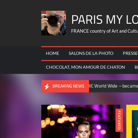
Skip
PARIS MY L
to
content
FRANCE country of Art and Culture
HOME
SALONS DE LA PHOTO
PRESSE
CHOCOLAT, MON AMOUR DE CHATON
B
GEOGRAPHIC World Wide – became contributor ..
CHASSEU
BREAKING NEWS
FEATURED