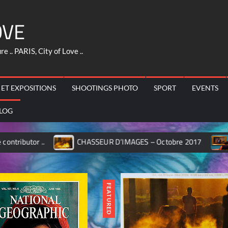
OVE
 .. PARIS, City of Love ..
 ET EXPOSITIONS
SHOOTINGS PHOTO
SPORT
EVENTS
LOG
R D’IMAGES – Octobre 2017
MILANO – Pinacoteca di BRER
FEATURED