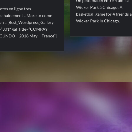
Un petit match entre 4 amis à
Wicker Park à Chicago; A
otos en ligne très
basketball game for 4 friends a
ochainement .. More to come
Wicker Park in Chicago.
on .. [Best_Wordpress_Gallery
=”301″ gal_title=”COMPAY
GUNDO – 2018 May – France”]