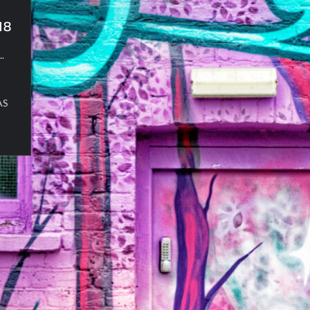
18
..
AS