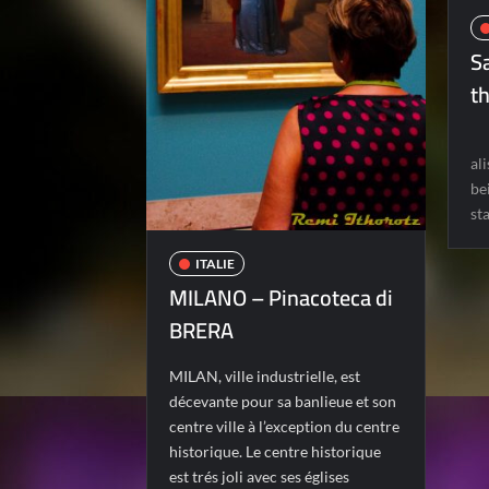
S
t
al
be
st
ITALIE
MILANO – Pinacoteca di
BRERA
MILAN, ville industrielle, est
décevante pour sa banlieue et son
centre ville à l’exception du centre
historique. Le centre historique
est trés joli avec ses églises