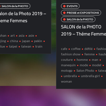
SALON de la PHOTO
EVENTS
alon de la Photo 2019 –
PRESSE et EXPOSITIONS
heme Femmes
SALON de la PHOTO
SALON de la PHOTO
2019 – Théme Femme
ishan
art
asia
asie
ijing
china
japan
pekin
atue
taipei
taiwan
train
cafe
coffee
défilé
fashio
fashion show
femme
haut
couture
homme
man
manequin
mode
model
motogp
Salon Photo
taiw
umbrella
umbrella girl
woman