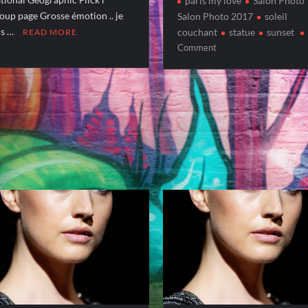
paris my love
Salon Photo
oup page Grosse émotion .. je
Salon Photo 2017
soleil
is …
couchant
statue
sunset
READ MORE
on
Comment
CHASSEUR
D’IMAGES
–
Octobre
2017