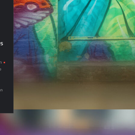
s
n
e
an