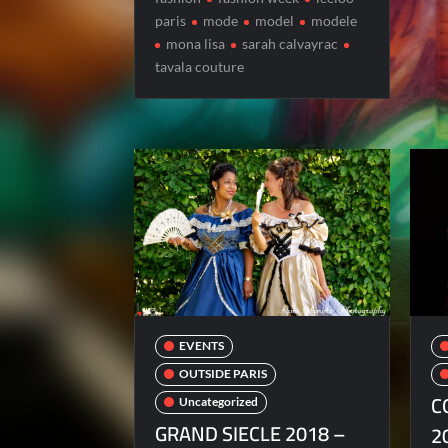
paris
mode
model
modele
mona lisa
sarah calvayrac
tavala couture
EVENTS
OUTSIDE PARIS
C
Uncategorized
GRAND SIECLE 2018 –
2