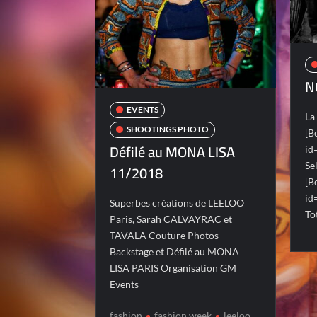
N
EVENTS
La
SHOOTINGS PHOTO
[B
Défilé au MONA LISA
id
Se
11/2018
[B
id
Superbes créations de LEELOO
To
Paris, Sarah CALVAYRAC et
TAVALA Couture Photos
Backstage et Défilé au MONA
LISA PARIS Organisation GM
Events
fashion
fashion week
leeloo