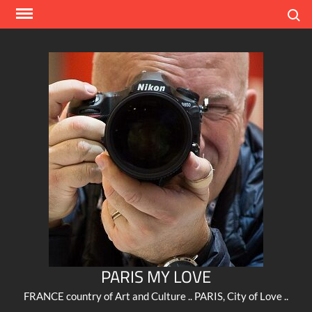
Skip
Search
to
content
PARIS MY LOVE
FRANCE country of Art and Culture .. PARIS, City of Love ..