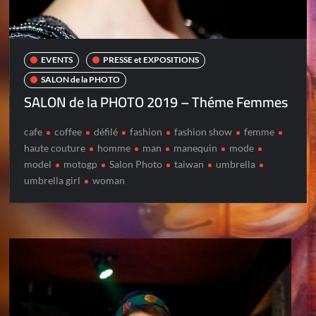
EVENTS
PRESSE et EXPOSITIONS
SALON de la PHOTO
SALON de la PHOTO 2019 – Théme Femmes
cafe
coffee
défilé
fashion
fashion show
femme
haute couture
homme
man
manequin
mode
model
motogp
Salon Photo
taiwan
umbrella
umbrella girl
woman