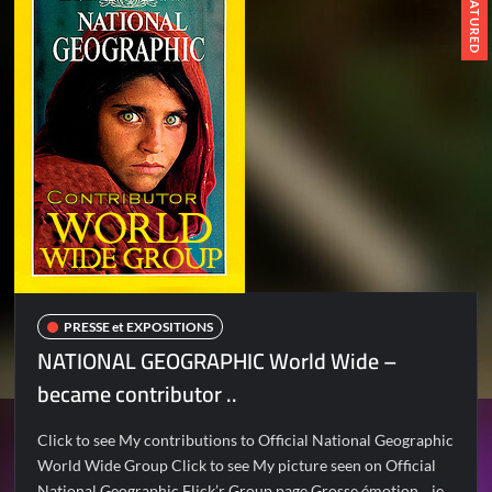
FEATURED
PRESSE et EXPOSITIONS
NATIONAL GEOGRAPHIC World Wide –
became contributor ..
Click to see My contributions to Official National Geographic
World Wide Group Click to see My picture seen on Official
National Geographic Flick’r Group page Grosse émotion .. je