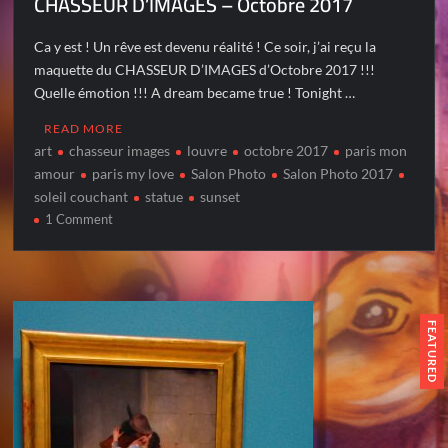
CHASSEUR D’IMAGES – Octobre 2017
Ca y est ! Un rêve est devenu réalité ! Ce soir, j’ai reçu la
maquette du CHASSEUR D’IMAGES d’Octobre 2017 !!!
Quelle émotion !!! A dream became true ! Tonight …
READ MORE
art
chasseur images
louvre
octobre 2017
paris mon
amour
paris my love
Salon Photo
Salon Photo 2017
soleil couchant
statue
sunset
on
1 Comment
CHASSEUR
D’IMAGES
–
Octobre
2017
FEATURED