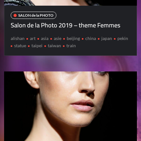
SALON de la PHOTO
Salon de la Photo 2019 – theme Femmes
alishan
art
asia
asie
beijing
china
japan
pekin
statue
taipei
taiwan
train