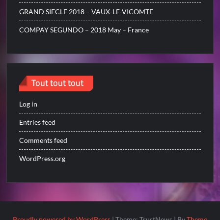
GRAND SIECLE 2018 – VAUX-LE-VICOMTE
COMPAY SEGUNDO – 2018 May – France
Tout tout tout
Log in
Entries feed
Comments feed
WordPress.org
Proudly powered by WordPress
|
Theme: TrustNews
|
By
Theme