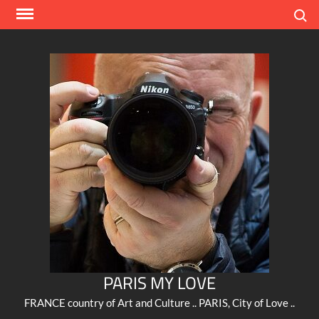
Skip
Search
to
content
PARIS MY LOVE
FRANCE country of Art and Culture .. PARIS, City of Love ..