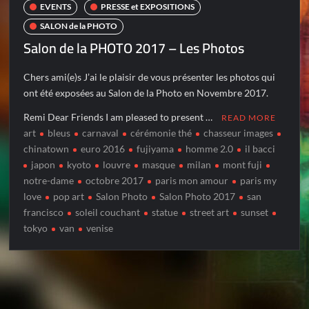
EVENTS
PRESSE et EXPOSITIONS
SALON de la PHOTO
Salon de la PHOTO 2017 – Les Photos
Chers ami(e)s J’ai le plaisir de vous présenter les photos qui
ont été exposées au Salon de la Photo en Novembre 2017.
Remi Dear Friends I am pleased to present …
READ MORE
art
bleus
carnaval
cérémonie thé
chasseur images
chinatown
euro 2016
fujiyama
homme 2.0
il bacci
japon
kyoto
louvre
masque
milan
mont fuji
notre-dame
octobre 2017
paris mon amour
paris my
love
pop art
Salon Photo
Salon Photo 2017
san
francisco
soleil couchant
statue
street art
sunset
tokyo
van
venise