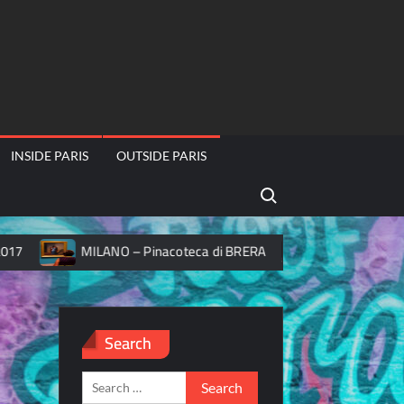
INSIDE PARIS
OUTSIDE PARIS
Search for:
MILANO – Pinacoteca di BRERA
Salon de la Photo 201
Search
Search
for: