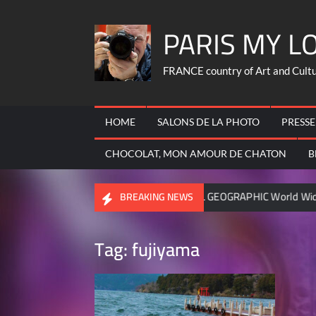
Skip
PARIS MY L
to
content
FRANCE country of Art and Culture
HOME
SALONS DE LA PHOTO
PRESSE
CHOCOLAT, MON AMOUR DE CHATON
B
eric FRANCOIS
NATIONAL GEOGRAPHIC World Wide – became 
BREAKING NEWS
Tag:
fujiyama