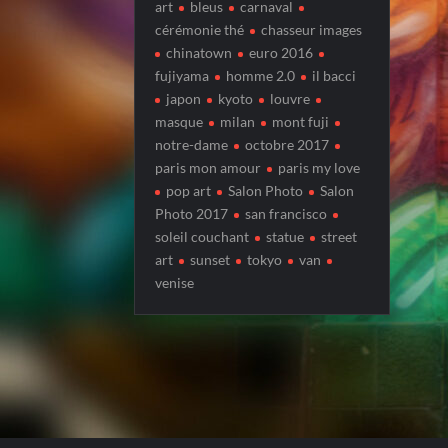
art
bleus
carnaval
cérémonie thé
chasseur images
chinatown
euro 2016
fujiyama
homme 2.0
il bacci
japon
kyoto
louvre
masque
milan
mont fuji
notre-dame
octobre 2017
paris mon amour
paris my love
pop art
Salon Photo
Salon
Photo 2017
san francisco
soleil couchant
statue
street
art
sunset
tokyo
van
venise