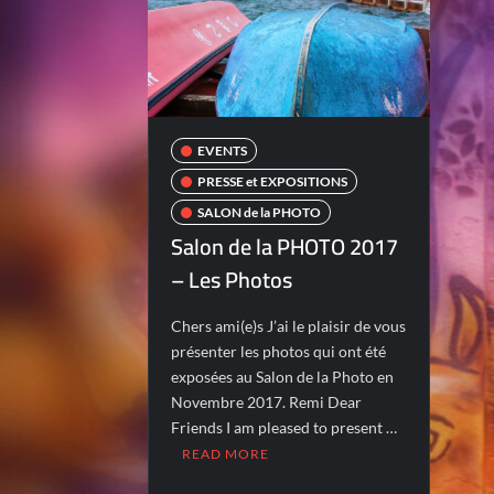
EVENTS
PRESSE et EXPOSITIONS
SALON de la PHOTO
Salon de la PHOTO 2017
– Les Photos
Chers ami(e)s J’ai le plaisir de vous
présenter les photos qui ont été
exposées au Salon de la Photo en
Novembre 2017. Remi Dear
Friends I am pleased to present …
READ MORE