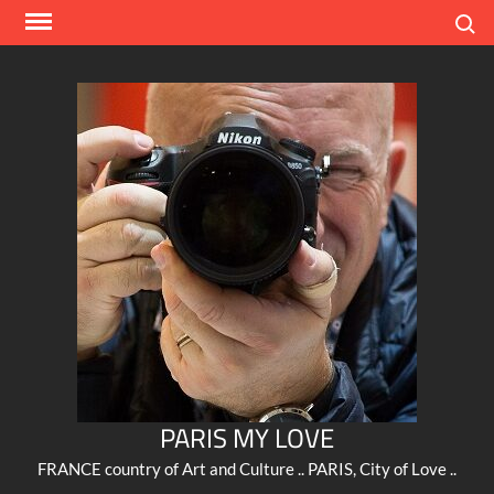
Skip
Search
to
content
PARIS MY LOVE
FRANCE country of Art and Culture .. PARIS, City of Love ..