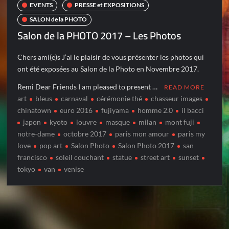
EVENTS
PRESSE et EXPOSITIONS
SALON de la PHOTO
Salon de la PHOTO 2017 – Les Photos
Chers ami(e)s J’ai le plaisir de vous présenter les photos qui
ont été exposées au Salon de la Photo en Novembre 2017.
Remi Dear Friends I am pleased to present …
READ MORE
art
bleus
carnaval
cérémonie thé
chasseur images
chinatown
euro 2016
fujiyama
homme 2.0
il bacci
japon
kyoto
louvre
masque
milan
mont fuji
notre-dame
octobre 2017
paris mon amour
paris my
love
pop art
Salon Photo
Salon Photo 2017
san
francisco
soleil couchant
statue
street art
sunset
tokyo
van
venise