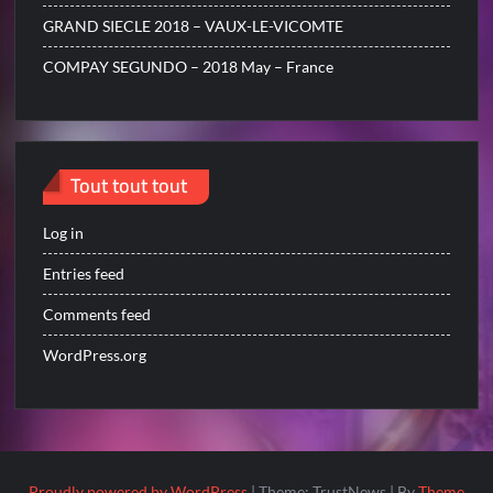
GRAND SIECLE 2018 – VAUX-LE-VICOMTE
COMPAY SEGUNDO – 2018 May – France
Tout tout tout
Log in
Entries feed
Comments feed
WordPress.org
Proudly powered by WordPress
|
Theme: TrustNews
|
By
Theme