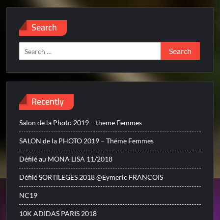
Search
Search
for:
Recently
Salon de la Photo 2019 – theme Femmes
SALON de la PHOTO 2019 – Théme Femmes
Défilé au MONA LISA 11/2018
Défilé SORTILEGES 2018 @Eymeric FRANCOIS
NC19
10K ADIDAS PARIS 2018