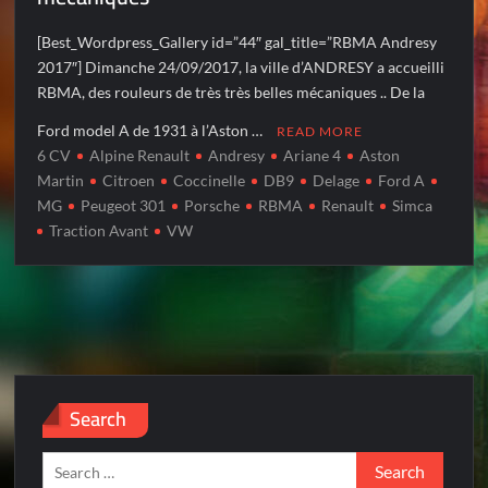
[Best_Wordpress_Gallery id=”44″ gal_title=”RBMA Andresy
2017″] Dimanche 24/09/2017, la ville d’ANDRESY a accueilli
RBMA, des rouleurs de très très belles mécaniques .. De la
Ford model A de 1931 à l’Aston …
READ MORE
6 CV
Alpine Renault
Andresy
Ariane 4
Aston
Martin
Citroen
Coccinelle
DB9
Delage
Ford A
MG
Peugeot 301
Porsche
RBMA
Renault
Simca
Traction Avant
VW
Search
Search