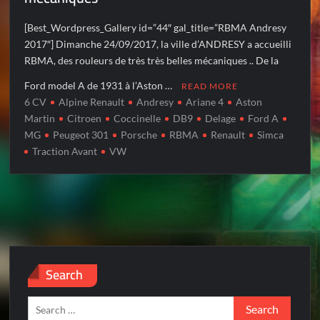
[Best_Wordpress_Gallery id=”44″ gal_title=”RBMA Andresy
2017″] Dimanche 24/09/2017, la ville d’ANDRESY a accueilli
RBMA, des rouleurs de très très belles mécaniques .. De la
Ford model A de 1931 à l’Aston …
READ MORE
6 CV
Alpine Renault
Andresy
Ariane 4
Aston
Martin
Citroen
Coccinelle
DB9
Delage
Ford A
MG
Peugeot 301
Porsche
RBMA
Renault
Simca
Traction Avant
VW
Search
Search