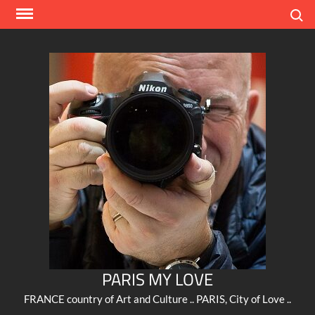
Skip
Search
to
content
PARIS MY LOVE
FRANCE country of Art and Culture .. PARIS, City of Love ..