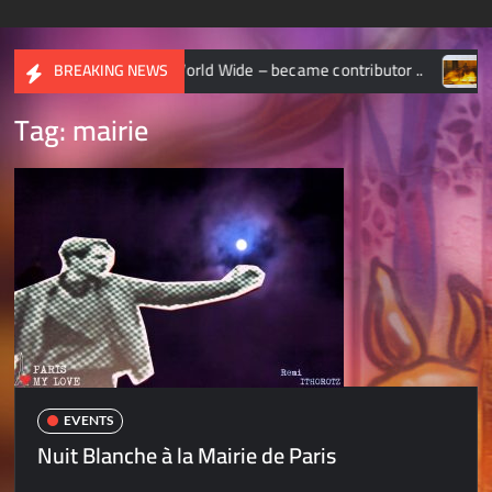
ONAL GEOGRAPHIC World Wide – became contributor ..
CHA
BREAKING NEWS
Tag:
mairie
EVENTS
Nuit Blanche à la Mairie de Paris