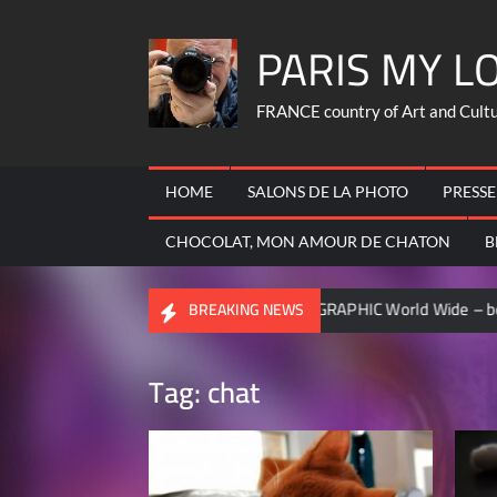
Skip
PARIS MY L
to
content
FRANCE country of Art and Culture
HOME
SALONS DE LA PHOTO
PRESSE
CHOCOLAT, MON AMOUR DE CHATON
B
 FRANCOIS
NATIONAL GEOGRAPHIC World Wide – became cont
BREAKING NEWS
Tag:
chat