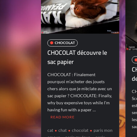
CHOCOLAT
CHOCOLAT découvre le
sac papier
C
CHOCOLAT : Finalement
d
pourquoi m’acheter des jouets
chers alors que je m’éclate avec un
CH
sac papier ? CHOCOLATE: Finally,
Sc
why buy expensive toys while I’m
es
having fun with a paper …
se
READ MORE
le
sa
cat
chat
chocolat
paris mon