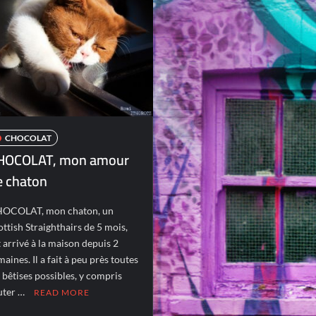
CHOCOLAT
HOCOLAT, mon amour
e chaton
OCOLAT, mon chaton, un
ottish Straighthairs de 5 mois,
t arrivé à la maison depuis 2
maines. Il a fait à peu près toutes
s bêtises possibles, y compris
uter …
READ MORE