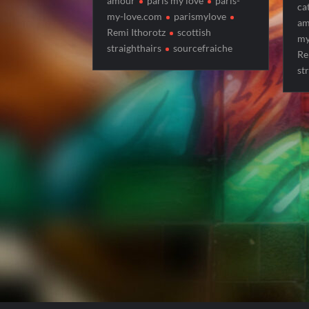
amour
paris my love
paris-
ca
my-love.com
parismylove
am
Remi Ithorotz
scottish
my
straighthairs
sourcefraiche
Re
st