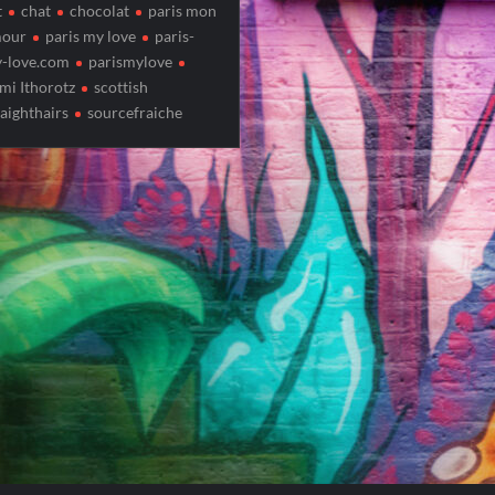
t
chat
chocolat
paris mon
our
paris my love
paris-
-love.com
parismylove
mi Ithorotz
scottish
raighthairs
sourcefraiche