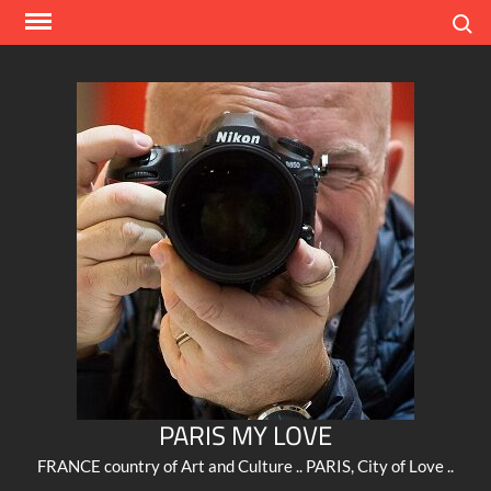
Skip
Search
to
content
PARIS MY LOVE
FRANCE country of Art and Culture .. PARIS, City of Love ..