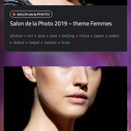
SALON de la PHOTO
Salon de la Photo 2019 – theme Femmes
alishan
art
asia
asie
beijing
china
japan
pekin
statue
taipei
taiwan
train