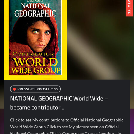
FEATURED
PRESSE et EXPOSITIONS
NATIONAL GEOGRAPHIC World Wide –
became contributor ..
Click to see My contributions to Official National Geographic
World Wide Group Click to see My picture seen on Official
National Geographic Flick’r Group page Grosse émotion .. je