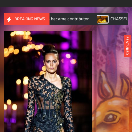
e – became contributor ..
CHASSEUR D’IMAGES – Octobr
BREAKING NEWS
FEATURED