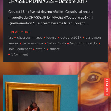
CHASSEUR D’IMAGES – Octobre 2017
Ca y est ! Un rêve est devenu réalité ! Ce soir, j’ai reçu la
maquette du CHASSEUR D’IMAGES d’Octobre 2017 !!!
Quelle émotion !!! A dream became true ! Tonight …
READ MORE
art
chasseur images
louvre
octobre 2017
paris mon
amour
paris my love
Salon Photo
Salon Photo 2017
soleil couchant
statue
sunset
on
1 Comment
CHASSEUR
D’IMAGES
–
Octobre
2017
FEATURED