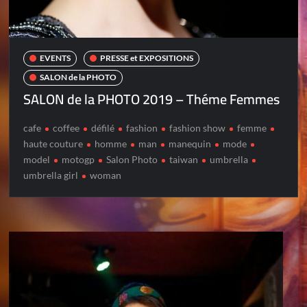
EVENTS
PRESSE et EXPOSITIONS
SALON de la PHOTO
SALON de la PHOTO 2019 – Théme Femmes
cafe
coffee
défilé
fashion
fashion show
femme
haute couture
homme
man
manequin
mode
model
motogp
Salon Photo
taiwan
umbrella
umbrella girl
woman