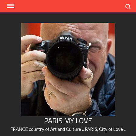
Skip
Search
to
content
PARIS MY LOVE
FRANCE country of Art and Culture .. PARIS, City of Love ..