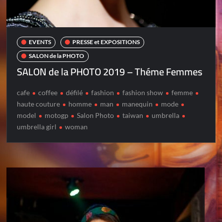
EVENTS
PRESSE et EXPOSITIONS
SALON de la PHOTO
SALON de la PHOTO 2019 – Théme Femmes
cafe
coffee
défilé
fashion
fashion show
femme
haute couture
homme
man
manequin
mode
model
motogp
Salon Photo
taiwan
umbrella
umbrella girl
woman