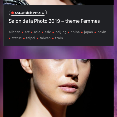
SALON de la PHOTO
Salon de la Photo 2019 – theme Femmes
alishan
art
asia
asie
beijing
china
japan
pekin
statue
taipei
taiwan
train