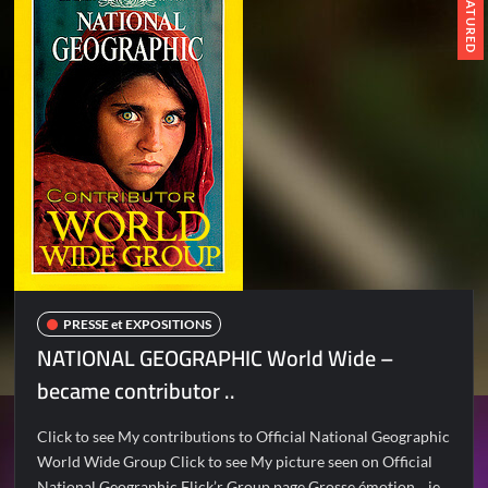
FEATURED
PRESSE et EXPOSITIONS
NATIONAL GEOGRAPHIC World Wide –
became contributor ..
Click to see My contributions to Official National Geographic
World Wide Group Click to see My picture seen on Official
National Geographic Flick’r Group page Grosse émotion .. je