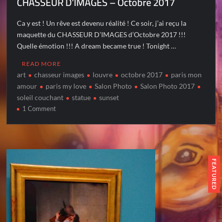
CHASSEUR D’IMAGES – Octobre 2017
Ca y est ! Un rêve est devenu réalité ! Ce soir, j’ai reçu la
maquette du CHASSEUR D’IMAGES d’Octobre 2017 !!!
Quelle émotion !!! A dream became true ! Tonight …
READ MORE
art
chasseur images
louvre
octobre 2017
paris mon
amour
paris my love
Salon Photo
Salon Photo 2017
soleil couchant
statue
sunset
on
1 Comment
CHASSEUR
D’IMAGES
–
Octobre
2017
FEATURED