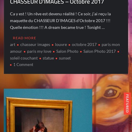
CHASSEUR D’IMAGES – Octobre 2017
Ca y est ! Un rêve est devenu réalité ! Ce soir, j’ai reçu la
maquette du CHASSEUR D’IMAGES d’Octobre 2017 !!!
Quelle émotion !!! A dream became true ! Tonight …
READ MORE
art
chasseur images
louvre
octobre 2017
paris mon
amour
paris my love
Salon Photo
Salon Photo 2017
soleil couchant
statue
sunset
on
1 Comment
CHASSEUR
D’IMAGES
–
Octobre
2017
FEATURED