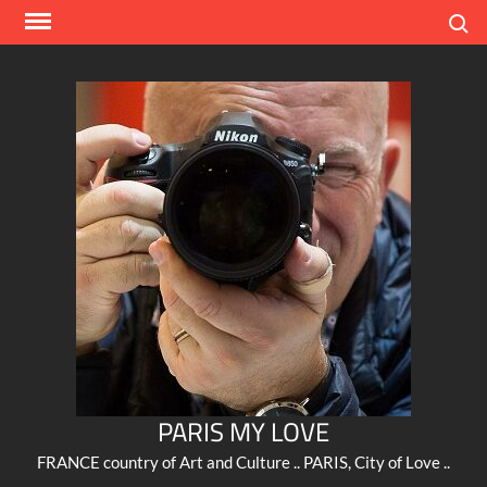
Skip
Search
to
content
PARIS MY LOVE
FRANCE country of Art and Culture .. PARIS, City of Love ..