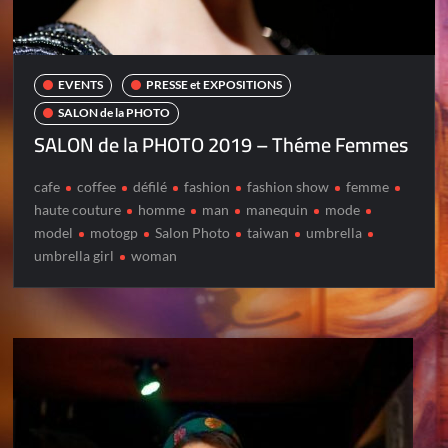
EVENTS
PRESSE et EXPOSITIONS
SALON de la PHOTO
SALON de la PHOTO 2019 – Théme Femmes
cafe
coffee
défilé
fashion
fashion show
femme
haute couture
homme
man
manequin
mode
model
motogp
Salon Photo
taiwan
umbrella
umbrella girl
woman