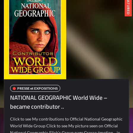
FEATURED
PRESSE et EXPOSITIONS
NATIONAL GEOGRAPHIC World Wide –
became contributor ..
Click to see My contributions to Official National Geographic
World Wide Group Click to see My picture seen on Official
National Geographic Flick’r Group page Grosse émotion .. je