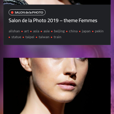
SALON de la PHOTO
Salon de la Photo 2019 – theme Femmes
alishan
art
asia
asie
beijing
china
japan
pekin
statue
taipei
taiwan
train