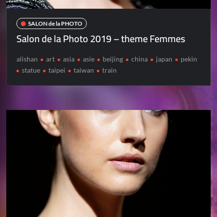
SALON de la PHOTO
Salon de la Photo 2019 – theme Femmes
alishan
art
asia
asie
beijing
china
japan
pekin
statue
taipei
taiwan
train