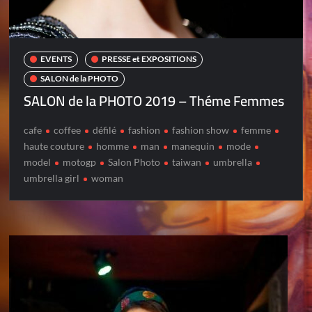
EVENTS
PRESSE et EXPOSITIONS
SALON de la PHOTO
SALON de la PHOTO 2019 – Théme Femmes
cafe
coffee
défilé
fashion
fashion show
femme
haute couture
homme
man
manequin
mode
model
motogp
Salon Photo
taiwan
umbrella
umbrella girl
woman