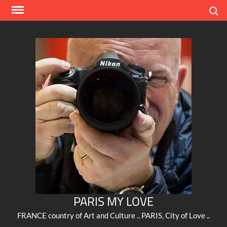
Skip
Search
to
content
PARIS MY LOVE
FRANCE country of Art and Culture .. PARIS, City of Love ..