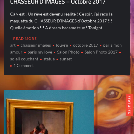
CHASSEUR D’IMAGES – Octobre 2017
Ca y est ! Un rêve est devenu réalité ! Ce soir, j’ai reçu la
maquette du CHASSEUR D’IMAGES d’Octobre 2017 !!!
Quelle émotion !!! A dream became true ! Tonight …
READ MORE
art
chasseur images
louvre
octobre 2017
paris mon
amour
paris my love
Salon Photo
Salon Photo 2017
soleil couchant
statue
sunset
on
1 Comment
CHASSEUR
D’IMAGES
–
Octobre
2017
FEATURED