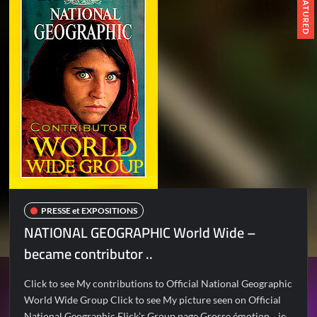
FEATURED
PRESSE et EXPOSITIONS
NATIONAL GEOGRAPHIC World Wide –
became contributor ..
Click to see My contributions to Official National Geographic
World Wide Group Click to see My picture seen on Official
National Geographic Flick’r Group page Grosse émotion .. je