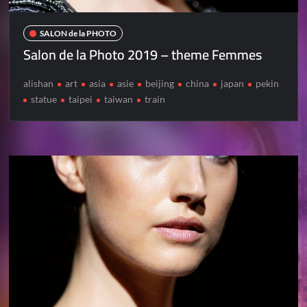
SALON de la PHOTO
Salon de la Photo 2019 – theme Femmes
alishan
art
asia
asie
beijing
china
japan
pekin
statue
taipei
taiwan
train