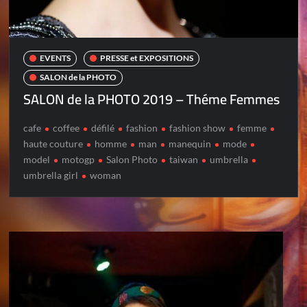
EVENTS
PRESSE et EXPOSITIONS
SALON de la PHOTO
SALON de la PHOTO 2019 – Théme Femmes
cafe
coffee
défilé
fashion
fashion show
femme
haute couture
homme
man
manequin
mode
model
motogp
Salon Photo
taiwan
umbrella
umbrella girl
woman