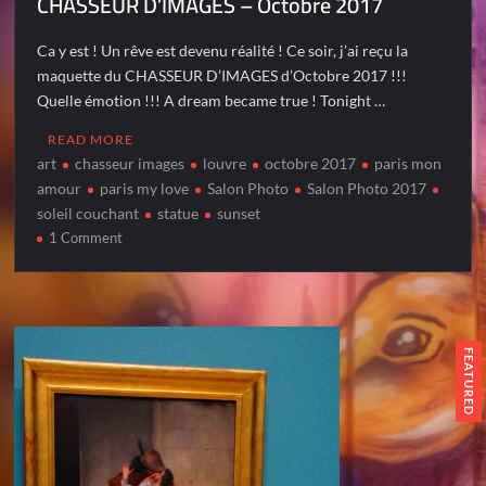
CHASSEUR D’IMAGES – Octobre 2017
Ca y est ! Un rêve est devenu réalité ! Ce soir, j’ai reçu la
maquette du CHASSEUR D’IMAGES d’Octobre 2017 !!!
Quelle émotion !!! A dream became true ! Tonight …
READ MORE
art
chasseur images
louvre
octobre 2017
paris mon
amour
paris my love
Salon Photo
Salon Photo 2017
soleil couchant
statue
sunset
on
1 Comment
CHASSEUR
D’IMAGES
–
Octobre
2017
FEATURED