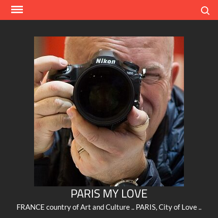
Skip
Search
to
content
PARIS MY LOVE
FRANCE country of Art and Culture .. PARIS, City of Love ..