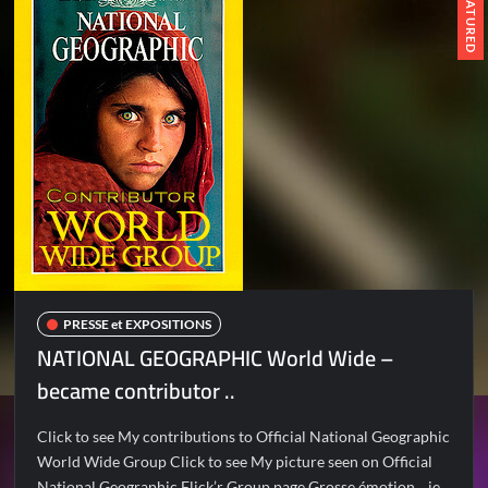
FEATURED
PRESSE et EXPOSITIONS
NATIONAL GEOGRAPHIC World Wide –
became contributor ..
Click to see My contributions to Official National Geographic
World Wide Group Click to see My picture seen on Official
National Geographic Flick’r Group page Grosse émotion .. je