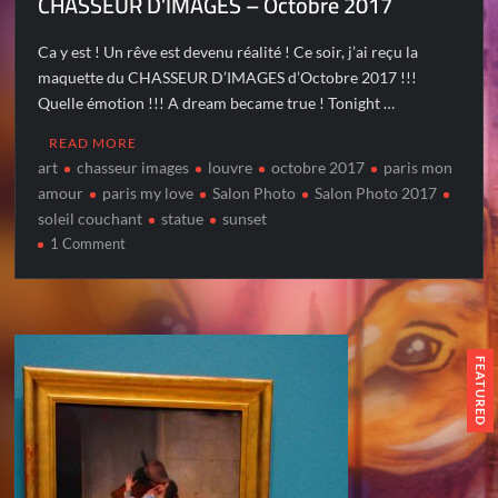
CHASSEUR D’IMAGES – Octobre 2017
Ca y est ! Un rêve est devenu réalité ! Ce soir, j’ai reçu la
maquette du CHASSEUR D’IMAGES d’Octobre 2017 !!!
Quelle émotion !!! A dream became true ! Tonight …
READ MORE
art
chasseur images
louvre
octobre 2017
paris mon
amour
paris my love
Salon Photo
Salon Photo 2017
soleil couchant
statue
sunset
on
1 Comment
CHASSEUR
D’IMAGES
–
Octobre
2017
FEATURED