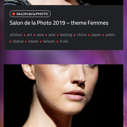
SALON de la PHOTO
Salon de la Photo 2019 – theme Femmes
alishan
art
asia
asie
beijing
china
japan
pekin
statue
taipei
taiwan
train