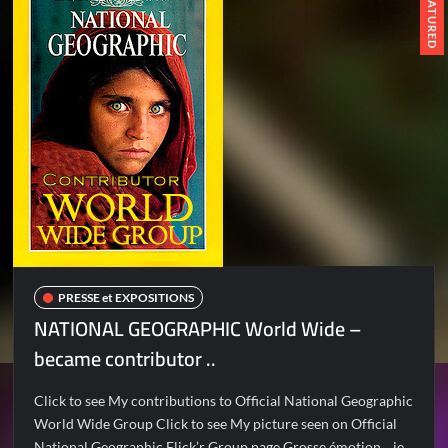
FEATURED
PRESSE et EXPOSITIONS
NATIONAL GEOGRAPHIC World Wide –
became contributor ..
Click to see My contributions to Official National Geographic
World Wide Group Click to see My picture seen on Official
National Geographic Flick’r Group page Grosse émotion .. je