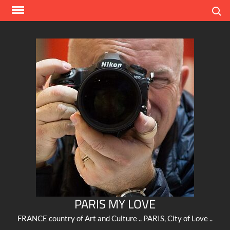
Skip
Search
to
content
PARIS MY LOVE
FRANCE country of Art and Culture .. PARIS, City of Love ..