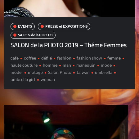
EVENTS
PRESSE et EXPOSITIONS
SALON de la PHOTO
SALON de la PHOTO 2019 – Théme Femmes
cafe
coffee
défilé
fashion
fashion show
femme
haute couture
homme
man
manequin
mode
model
motogp
Salon Photo
taiwan
umbrella
umbrella girl
woman