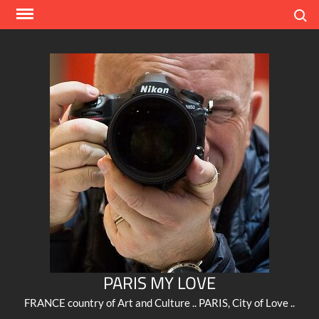
Skip
Search
to
content
PARIS MY LOVE
FRANCE country of Art and Culture .. PARIS, City of Love ..