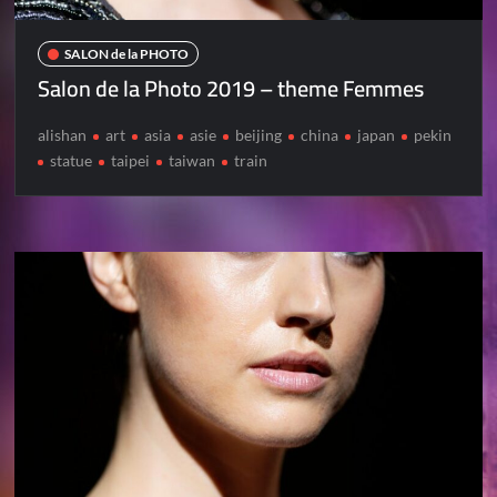
SALON de la PHOTO
Salon de la Photo 2019 – theme Femmes
alishan
art
asia
asie
beijing
china
japan
pekin
statue
taipei
taiwan
train