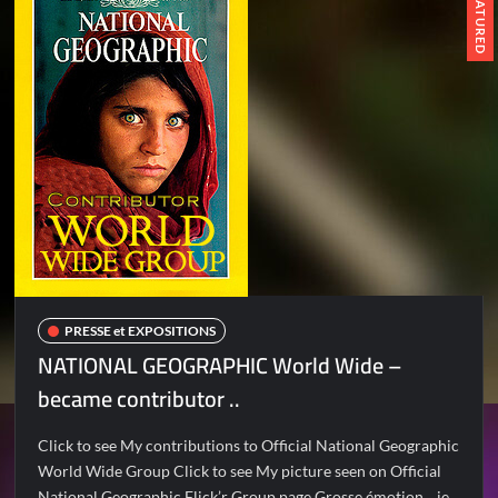
FEATURED
PRESSE et EXPOSITIONS
NATIONAL GEOGRAPHIC World Wide –
became contributor ..
Click to see My contributions to Official National Geographic
World Wide Group Click to see My picture seen on Official
National Geographic Flick’r Group page Grosse émotion .. je