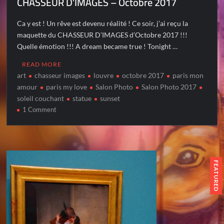
CHASSEUR D’IMAGES – Octobre 2017
Ca y est ! Un rêve est devenu réalité ! Ce soir, j’ai reçu la
maquette du CHASSEUR D’IMAGES d’Octobre 2017 !!!
Quelle émotion !!! A dream became true ! Tonight …
READ MORE
art
chasseur images
louvre
octobre 2017
paris mon
amour
paris my love
Salon Photo
Salon Photo 2017
soleil couchant
statue
sunset
on
1 Comment
CHASSEUR
D’IMAGES
–
Octobre
2017
FEATURED