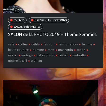
EVENTS
PRESSE et EXPOSITIONS
SALON de la PHOTO
SALON de la PHOTO 2019 – Théme Femmes
cafe
coffee
défilé
fashion
fashion show
femme
haute couture
homme
man
manequin
mode
model
motogp
Salon Photo
taiwan
umbrella
umbrella girl
woman