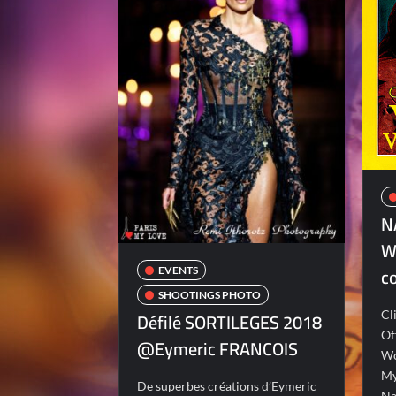
N
W
co
EVENTS
SHOOTINGS PHOTO
Défilé SORTILEGES 2018
Cl
Of
@Eymeric FRANCOIS
Wo
My
De superbes créations d’Eymeric
Na