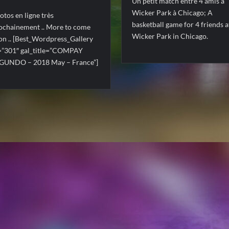
Un petit match entre 4 amis à
Wicker Park à Chicago; A
otos en ligne très
basketball game for 4 friends a
ochainement .. More to come
Wicker Park in Chicago.
on .. [Best_Wordpress_Gallery
=”301″ gal_title=”COMPAY
GUNDO – 2018 May – France”]