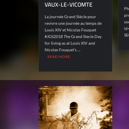
VAUX-LE-VICOMTE
Ph
pr
La journée Grand Siècle pour
so
revivre une journée au temps de
id
Louis XIV et Nicolas Fouquet
SE
#JGS2018 The Grand Siecle Day
for living as at Louis XIV and
Nicolas Fouquet’s …
READ MORE