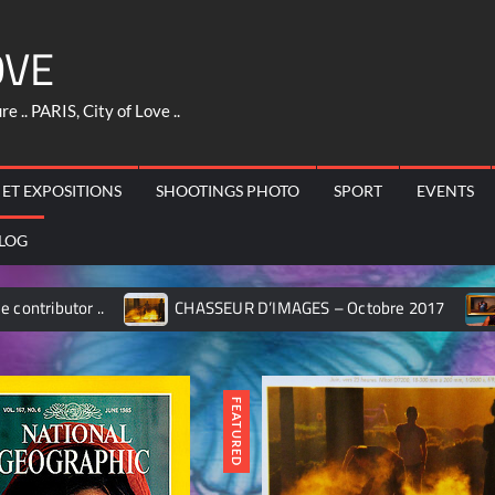
OVE
 .. PARIS, City of Love ..
 ET EXPOSITIONS
SHOOTINGS PHOTO
SPORT
EVENTS
LOG
UR D’IMAGES – Octobre 2017
MILANO – Pinacoteca di BR
FEATURED