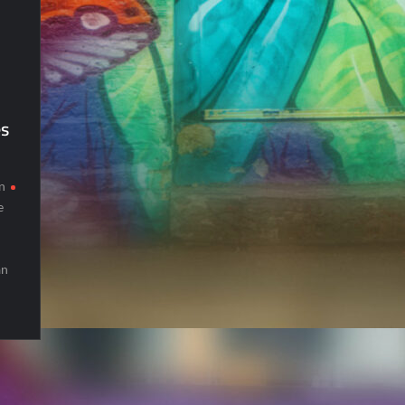
s
n
e
an