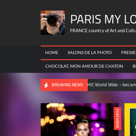
Skip
PARIS MY L
to
content
FRANCE country of Art and Culture
HOME
SALONS DE LA PHOTO
PRESSE
CHOCOLAT, MON AMOUR DE CHATON
B
L GEOGRAPHIC World Wide – became contributor ..
CHASSE
BREAKING NEWS
FEATURED