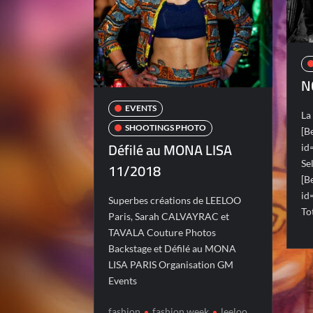
N
EVENTS
La
SHOOTINGS PHOTO
[B
Défilé au MONA LISA
id
Se
11/2018
[B
id
Superbes créations de LEELOO
To
Paris, Sarah CALVAYRAC et
TAVALA Couture Photos
Backstage et Défilé au MONA
LISA PARIS Organisation GM
Events
fashion
fashion week
leeloo