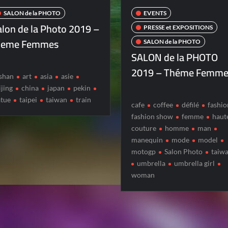
SALON de la PHOTO
EVENTS
alon de la Photo 2019 –
PRESSE et EXPOSITIONS
heme Femmes
SALON de la PHOTO
SALON de la PHOTO
2019 – Théme Femme
ishan
art
asia
asie
ijing
china
japan
pekin
atue
taipei
taiwan
train
cafe
coffee
défilé
fashio
fashion show
femme
haut
couture
homme
man
manequin
mode
model
motogp
Salon Photo
taiw
umbrella
umbrella girl
woman