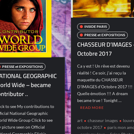
INSIDE PARIS
PRESSE et EXPOSITIONS
CHASSEUR D’IMAGES 
Octobre 2017
Ca y est ! Un rêve est devenu
PRESSE et EXPOSITIONS
réalité ! Ce soir, j’ai reçu la
ATIONAL GEOGRAPHIC
maquette du CHASSEUR
orld Wide – became
D’IMAGES d’Octobre 2017 !!!
ntributor ..
Quelle émotion !!! A dream
became true ! Tonight …
ick to see My contributions to
READ MORE
ficial National Geographic
rld Wide Group Click to see
art
chasseur images
louvr
 picture seen on Official
octobre 2017
paris mon am
tional Geographic Flick’r