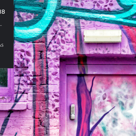
18
..
AS