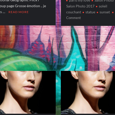
paris my love
Salon Photo
oup page Grosse émotion .. je
Salon Photo 2017
soleil
is …
couchant
statue
sunset
READ MORE
on
Comment
CHASSEUR
D’IMAGES
–
Octobre
2017