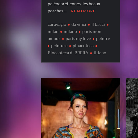
paléochrétiennes, les beaux
porches …
READ MORE
caravagio
da vinci
il bacci
milan
milano
paris mon
amour
paris my love
peintre
peinture
pinacoteca
Pinacoteca di BRERA
titiano