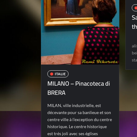
S
t
al
be
st
ITALIE
MILANO – Pinacoteca di
BRERA
MILAN, ville industrielle, est
décevante pour sa banlieue et son
centre ville à l’exception du centre
historique. Le centre historique
est trés joli avec ses églises