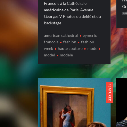
Francois à la Cathédrale
Gr
américaine de Paris, Avenue
su
Georges V Photos du défilé et du
backstage
american cathedral
eymeric
francois
fashion
fashion
week
haute couture
mode
model
modele
FEATURED