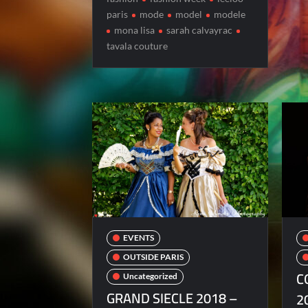
paris
mode
model
modele
mona lisa
sarah calvayrac
tavala couture
EVENTS
OUTSIDE PARIS
C
Uncategorized
GRAND SIECLE 2018 –
2