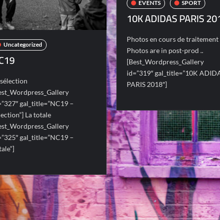
EVENTS
SPORT
10K ADIDAS PARIS 20
Photos en cours de traitement 
Uncategorized
Photos are in post-prod ..
C19
[Best_Wordpress_Gallery
id=”319″ gal_title=”10K ADID
 sélection
PARIS 2018″]
est_Wordpress_Gallery
=”327″ gal_title=”NC19 –
lection”] La totale
est_Wordpress_Gallery
=”325″ gal_title=”NC19 –
tale”]