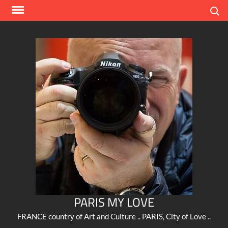
Skip
Search
to
content
PARIS MY LOVE
FRANCE country of Art and Culture .. PARIS, City of Love ..