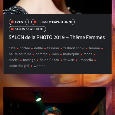
EVENTS
PRESSE et EXPOSITIONS
SALON de la PHOTO
SALON de la PHOTO 2019 – Théme Femmes
cafe
coffee
défilé
fashion
fashion show
femme
haute couture
homme
man
manequin
mode
model
motogp
Salon Photo
taiwan
umbrella
umbrella girl
woman