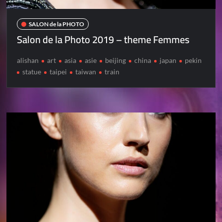
SALON de la PHOTO
Salon de la Photo 2019 – theme Femmes
alishan
art
asia
asie
beijing
china
japan
pekin
statue
taipei
taiwan
train