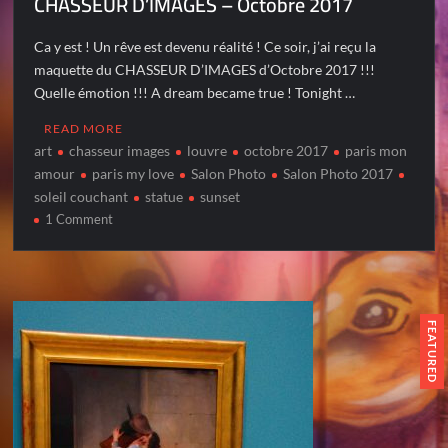
CHASSEUR D’IMAGES – Octobre 2017
Ca y est ! Un rêve est devenu réalité ! Ce soir, j’ai reçu la
maquette du CHASSEUR D’IMAGES d’Octobre 2017 !!!
Quelle émotion !!! A dream became true ! Tonight …
READ MORE
art
chasseur images
louvre
octobre 2017
paris mon
amour
paris my love
Salon Photo
Salon Photo 2017
soleil couchant
statue
sunset
on
1 Comment
CHASSEUR
D’IMAGES
–
Octobre
2017
FEATURED