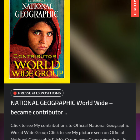
FEATURED
PRESSE et EXPOSITIONS
NATIONAL GEOGRAPHIC World Wide –
became contributor ..
Click to see My contributions to Official National Geographic
World Wide Group Click to see My picture seen on Official
National Geographic Flick’r Group page Grosse émotion .. je