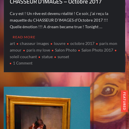
CHASSEUR D’IMAGES – Octobre 2017
Ca y est ! Un rêve est devenu réalité ! Ce soir, j’ai reçu la
maquette du CHASSEUR D’IMAGES d’Octobre 2017 !!!
Quelle émotion !!! A dream became true ! Tonight …
READ MORE
art
chasseur images
louvre
octobre 2017
paris mon
amour
paris my love
Salon Photo
Salon Photo 2017
soleil couchant
statue
sunset
on
1 Comment
CHASSEUR
D’IMAGES
–
Octobre
2017
FEATURED