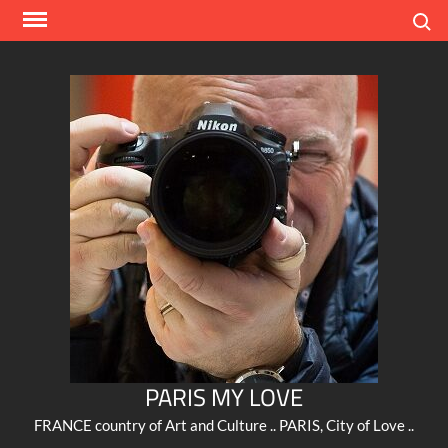
Skip
Search
to
content
PARIS MY LOVE
FRANCE country of Art and Culture .. PARIS, City of Love ..