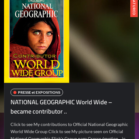
FEATURED
PRESSE et EXPOSITIONS
NATIONAL GEOGRAPHIC World Wide –
became contributor ..
Click to see My contributions to Official National Geographic
World Wide Group Click to see My picture seen on Official
National Geographic Flick’r Group page Grosse émotion .. je