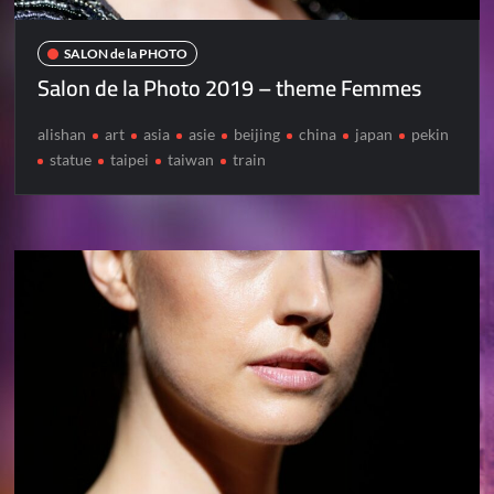
SALON de la PHOTO
Salon de la Photo 2019 – theme Femmes
alishan
art
asia
asie
beijing
china
japan
pekin
statue
taipei
taiwan
train