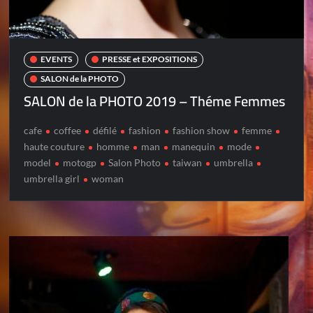
EVENTS
PRESSE et EXPOSITIONS
SALON de la PHOTO
SALON de la PHOTO 2019 – Théme Femmes
cafe
coffee
défilé
fashion
fashion show
femme
haute couture
homme
man
manequin
mode
model
motogp
Salon Photo
taiwan
umbrella
umbrella girl
woman