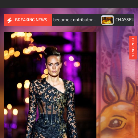
became contributor ..
CHASSEUR D’IMAGES – Octobre 201
BREAKING NEWS
FEATURED