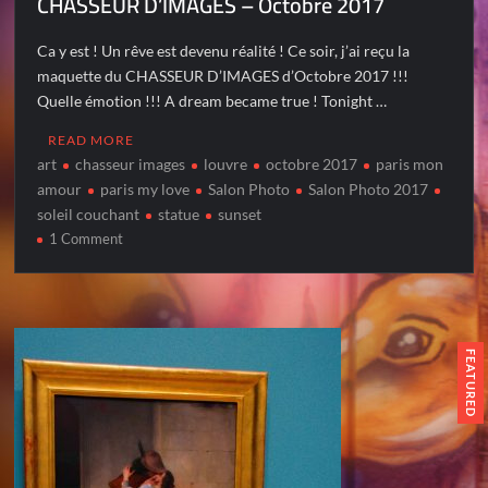
CHASSEUR D’IMAGES – Octobre 2017
Ca y est ! Un rêve est devenu réalité ! Ce soir, j’ai reçu la
maquette du CHASSEUR D’IMAGES d’Octobre 2017 !!!
Quelle émotion !!! A dream became true ! Tonight …
READ MORE
art
chasseur images
louvre
octobre 2017
paris mon
amour
paris my love
Salon Photo
Salon Photo 2017
soleil couchant
statue
sunset
on
1 Comment
CHASSEUR
D’IMAGES
–
Octobre
2017
FEATURED