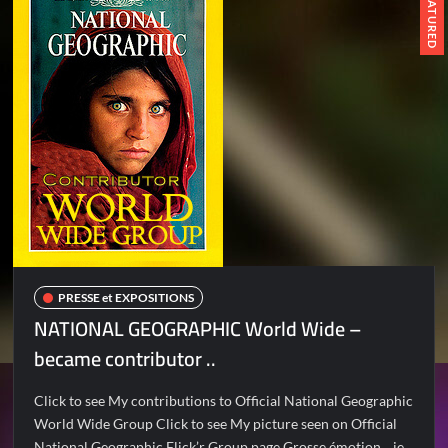
FEATURED
PRESSE et EXPOSITIONS
NATIONAL GEOGRAPHIC World Wide –
became contributor ..
Click to see My contributions to Official National Geographic
World Wide Group Click to see My picture seen on Official
National Geographic Flick’r Group page Grosse émotion .. je