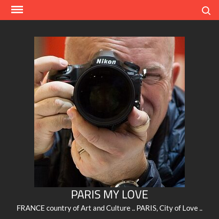
Skip
Search
to
content
PARIS MY LOVE
FRANCE country of Art and Culture .. PARIS, City of Love ..