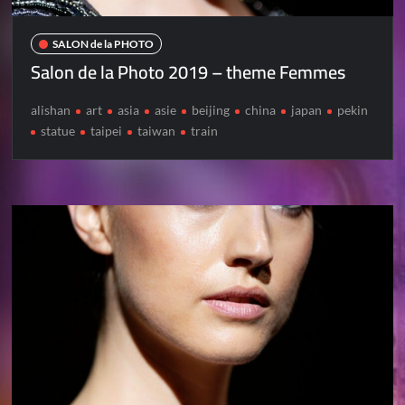
SALON de la PHOTO
Salon de la Photo 2019 – theme Femmes
alishan
art
asia
asie
beijing
china
japan
pekin
statue
taipei
taiwan
train