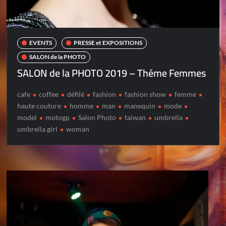
EVENTS
PRESSE et EXPOSITIONS
SALON de la PHOTO
SALON de la PHOTO 2019 – Théme Femmes
cafe
coffee
défilé
fashion
fashion show
femme
haute couture
homme
man
manequin
mode
model
motogp
Salon Photo
taiwan
umbrella
umbrella girl
woman