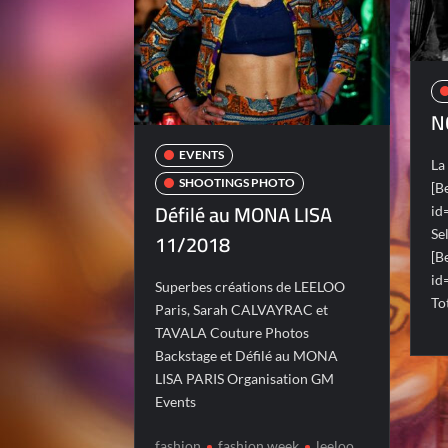
N
EVENTS
La
SHOOTINGS PHOTO
[B
Défilé au MONA LISA
id
Se
11/2018
[B
id
Superbes créations de LEELOO
To
Paris, Sarah CALVAYRAC et
TAVALA Couture Photos
Backstage et Défilé au MONA
LISA PARIS Organisation GM
Events
fashion
fashion week
leeloo