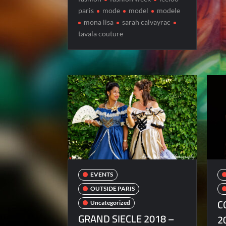
paris
mode
model
modele
mona lisa
sarah calvayrac
tavala couture
EVENTS
OUTSIDE PARIS
C
Uncategorized
GRAND SIECLE 2018 –
2