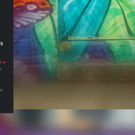
s
n
e
an