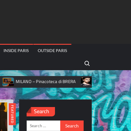
INSIDE PARIS
OUTSIDE PARIS
Search for:
di BRERA
Salon de la Photo 2019 – theme Femmes
FEATURED
Search
Search
for: