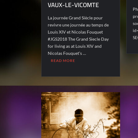
VAUX-LE-VICOMTE
Ph
pr
La journée Grand Siècle pour
so
revivre une journée au temps de
id
Louis XIV et Nicolas Fouquet
SE
#JGS2018 The Grand Siecle Day
for living as at Louis XIV and
Nicolas Fouquet’s …
READ MORE