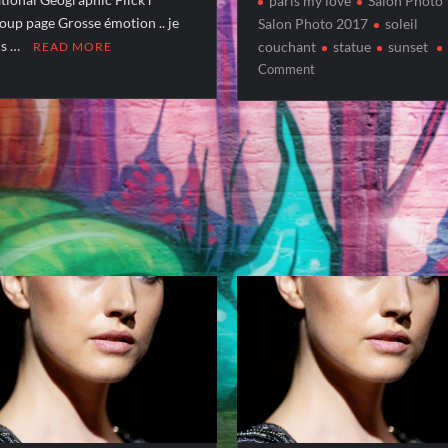
paris my love
Salon Photo
oup page Grosse émotion .. je
Salon Photo 2017
soleil
is …
couchant
statue
sunset
READ MORE
on
Comment
CHASSEUR
D’IMAGES
–
Octobre
2017