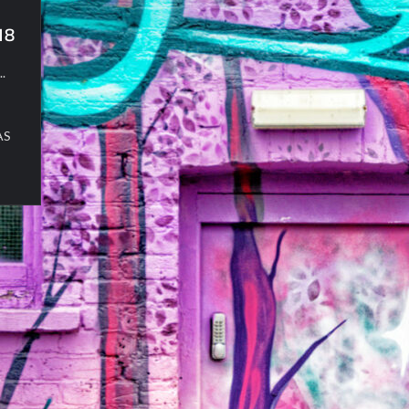
18
..
AS