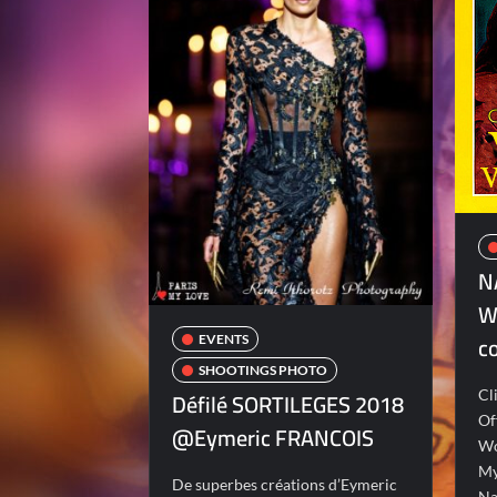
N
W
co
EVENTS
SHOOTINGS PHOTO
Défilé SORTILEGES 2018
Cl
Of
@Eymeric FRANCOIS
Wo
My
De superbes créations d’Eymeric
Na