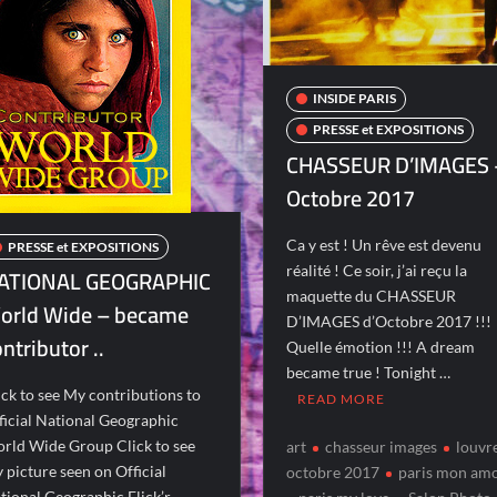
INSIDE PARIS
PRESSE et EXPOSITIONS
CHASSEUR D’IMAGES 
Octobre 2017
Ca y est ! Un rêve est devenu
PRESSE et EXPOSITIONS
réalité ! Ce soir, j’ai reçu la
ATIONAL GEOGRAPHIC
maquette du CHASSEUR
orld Wide – became
D’IMAGES d’Octobre 2017 !!!
ntributor ..
Quelle émotion !!! A dream
became true ! Tonight …
ick to see My contributions to
READ MORE
ficial National Geographic
rld Wide Group Click to see
art
chasseur images
louvr
 picture seen on Official
octobre 2017
paris mon am
tional Geographic Flick’r