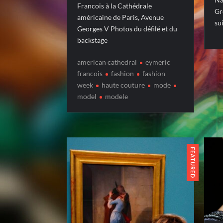
Francois à la Cathédrale
Gr
américaine de Paris, Avenue
su
Georges V Photos du défilé et du
backstage
american cathedral
eymeric
francois
fashion
fashion
week
haute couture
mode
model
modele
FEATURED