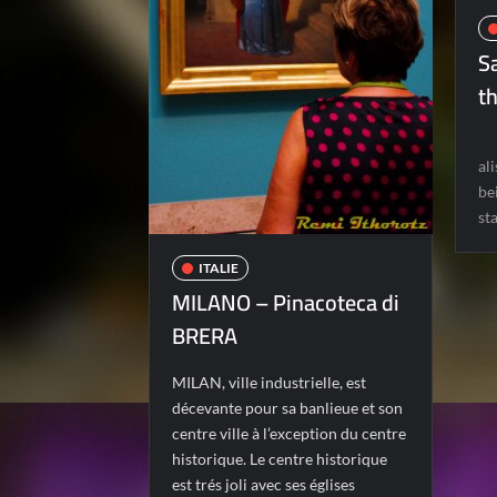
S
t
al
be
st
ITALIE
MILANO – Pinacoteca di
BRERA
MILAN, ville industrielle, est
décevante pour sa banlieue et son
centre ville à l’exception du centre
historique. Le centre historique
est trés joli avec ses églises