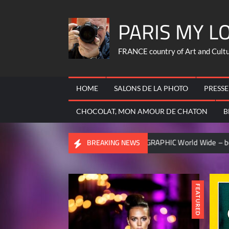
Skip
PARIS MY L
to
content
FRANCE country of Art and Culture
HOME
SALONS DE LA PHOTO
PRESSE
CHOCOLAT, MON AMOUR DE CHATON
B
TIONAL GEOGRAPHIC World Wide – became contributor ..
C
BREAKING NEWS
FEATURED