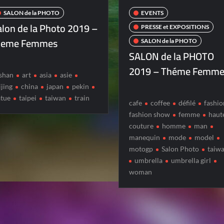
SALON de la PHOTO
EVENTS
alon de la Photo 2019 –
PRESSE et EXPOSITIONS
heme Femmes
SALON de la PHOTO
SALON de la PHOTO
2019 – Théme Femme
ishan
art
asia
asie
ijing
china
japan
pekin
atue
taipei
taiwan
train
cafe
coffee
défilé
fashio
fashion show
femme
haut
couture
homme
man
manequin
mode
model
motogp
Salon Photo
taiw
umbrella
umbrella girl
woman