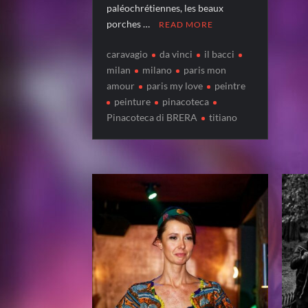
paléochrétiennes, les beaux
porches …
READ MORE
caravagio
da vinci
il bacci
milan
milano
paris mon
amour
paris my love
peintre
peinture
pinacoteca
Pinacoteca di BRERA
titiano