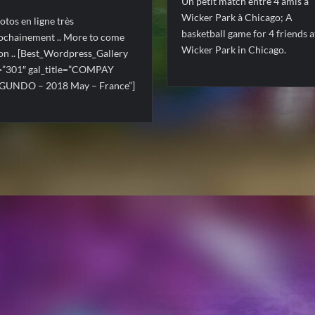
Un petit match entre 4 amis à
Wicker Park à Chicago; A
otos en ligne très
basketball game for 4 friends a
ochainement .. More to come
Wicker Park in Chicago.
on .. [Best_Wordpress_Gallery
=”301″ gal_title=”COMPAY
GUNDO – 2018 May – France”]