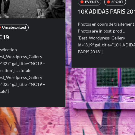
EVENTS
SPORT
10K ADIDAS PARIS 20
Photos en cours de traitement 
Uncategorized
Photos are in post-prod ..
C19
[Best_Wordpress_Gallery
id=”319″ gal_title=”10K ADID
 sélection
PARIS 2018″]
est_Wordpress_Gallery
=”327″ gal_title=”NC19 –
lection”] La totale
est_Wordpress_Gallery
=”325″ gal_title=”NC19 –
tale”]